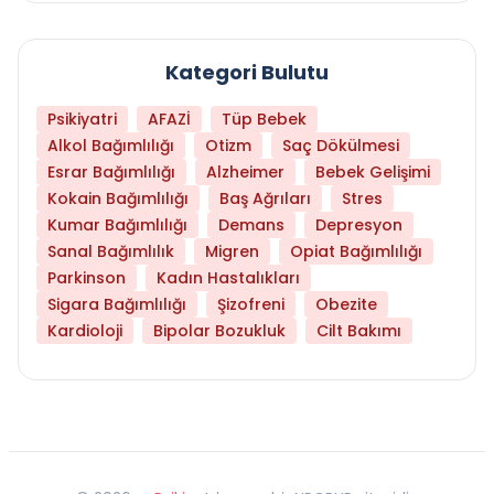
Kategori Bulutu
Psikiyatri
AFAZİ
Tüp Bebek
Alkol Bağımlılığı
Otizm
Saç Dökülmesi
Esrar Bağımlılığı
Alzheimer
Bebek Gelişimi
Kokain Bağımlılığı
Baş Ağrıları
Stres
Kumar Bağımlılığı
Demans
Depresyon
Sanal Bağımlılık
Migren
Opiat Bağımlılığı
Parkinson
Kadın Hastalıkları
Sigara Bağımlılığı
Şizofreni
Obezite
Kardioloji
Bipolar Bozukluk
Cilt Bakımı