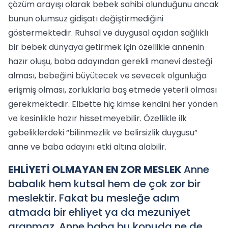
çözüm arayışı olarak bebek sahibi olunduğunu ancak
bunun olumsuz gidişatı değiştirmediğini
göstermektedir. Ruhsal ve duygusal açıdan sağlıklı
bir bebek dünyaya getirmek için özellikle annenin
hazır oluşu, baba adayından gerekli manevi desteği
alması, bebeğini büyütecek ve sevecek olgunluğa
erişmiş olması, zorluklarla baş etmede yeterli olması
gerekmektedir. Elbette hiç kimse kendini her yönden
ve kesinlikle hazır hissetmeyebilir. Özellikle ilk
gebeliklerdeki “bilinmezlik ve belirsizlik duygusu”
anne ve baba adayını etki altına alabilir.
EHLİYETİ OLMAYAN EN ZOR MESLEK
Anne
babalık hem kutsal hem de çok zor bir
meslektir. Fakat bu mesleğe adım
atmada bir ehliyet ya da mezuniyet
aranmaz. Anne baba bu konuda ne de