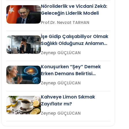
Nöroliderlik ve Vicdani Zekâ:
Geleceğin Liderlik Modeli
Prof.Dr. Nevzat TARHAN
İşe Gidip Çalışabiliyor Olmak
Sağlıklı Olduğunuz Anlamına
Gelir mi?
Zeynep GÜÇLÜCAN
Konuşurken “Şey” Demek
Erken Demans Belirtisi
Olabilir mi?
Zeynep GÜÇLÜCAN
Kahveye Limon Sıkmak
Zayıflatır mı?
Zeynep GÜÇLÜCAN