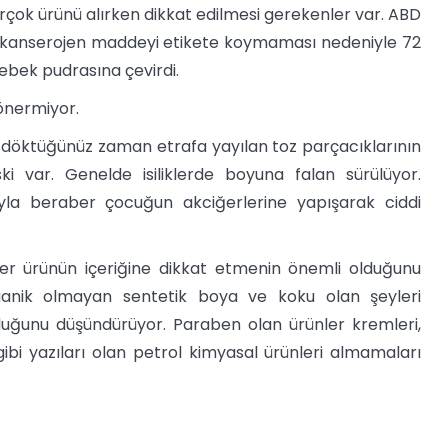
birçok ürünü alırken dikkat edilmesi gerekenler var. ABD
ki kanserojen maddeyi etikete koymaması nedeniyle 72
ebek pudrasına çevirdi.
önermiyor.
 döktüğünüz zaman etrafa yayılan toz parçacıklarının
i var. Genelde isiliklerde boyuna falan sürülüyor.
yla beraber çocuğun akciğerlerine yapışarak ciddi
her ürünün içeriğine dikkat etmenin önemli olduğunu
organik olmayan sentetik boya ve koku olan şeyleri
duğunu düşündürüyor. Paraben olan ürünler kremleri,
l gibi yazıları olan petrol kimyasal ürünleri almamaları