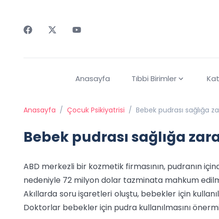
Faceebok
Twitter
Youtube
Anasayfa
Tıbbi Birimler
Kat
Anasayfa
/
Çocuk Psikiyatrisi
/
Bebek pudrası sağlığa za
Bebek pudrası sağlığa zara
ABD merkezli bir kozmetik firmasının, pudranın iç
nedeniyle 72 milyon dolar tazminata mahkum edilme
Akıllarda soru işaretleri oluştu, bebekler için kulla
Doktorlar bebekler için pudra kullanılmasını önermi