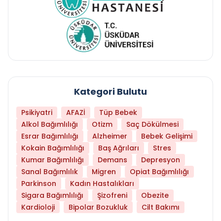
Kategori Bulutu
Psikiyatri
AFAZİ
Tüp Bebek
Alkol Bağımlılığı
Otizm
Saç Dökülmesi
Esrar Bağımlılığı
Alzheimer
Bebek Gelişimi
Kokain Bağımlılığı
Baş Ağrıları
Stres
Kumar Bağımlılığı
Demans
Depresyon
Sanal Bağımlılık
Migren
Opiat Bağımlılığı
Parkinson
Kadın Hastalıkları
Sigara Bağımlılığı
Şizofreni
Obezite
Kardioloji
Bipolar Bozukluk
Cilt Bakımı