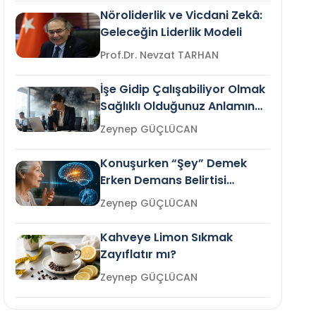
Nöroliderlik ve Vicdani Zekâ:
Geleceğin Liderlik Modeli
Prof.Dr. Nevzat TARHAN
İşe Gidip Çalışabiliyor Olmak
Sağlıklı Olduğunuz Anlamına
Gelir mi?
Zeynep GÜÇLÜCAN
Konuşurken “Şey” Demek
Erken Demans Belirtisi
Olabilir mi?
Zeynep GÜÇLÜCAN
Kahveye Limon Sıkmak
Zayıflatır mı?
Zeynep GÜÇLÜCAN