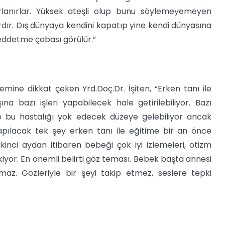
orlanırlar. Yüksek ateşli olup bunu söylemeyemeyen
ardır. Dış dünyaya kendini kapatıp yine kendi dünyasına
eddetme çabası görülür.”
mine dikkat çeken Yrd.Doç.Dr. İşiten, “Erken tanı ile
na bazı işleri yapabilecek hale getirilebiliyor. Bazı
e bu hastalığı yok edecek düzeye gelebiliyor ancak
ılacak tek şey erken tanı ile eğitime bir an önce
inci aydan itibaren bebeği çok iyi izlemeleri, otizm
kiyor. En önemli belirti göz teması. Bebek başta annesi
maz. Gözleriyle bir şeyi takip etmez, seslere tepki