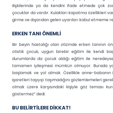
ilişkilerinde ya da kendini ifade etmede çok z
çocuklar da vardır. Kulakları kapatma özellikleri v
girme ve dışarıdan gelen uyarıları kabul etmeme r
ERKEN TANI ÖNEMLİ
Bir beyin hastalığı olan otizmde erken tanının öne
otistik çocuk, uygun birebir eğitim ile kendi başı
durumlarda da çocuk aldığı eğitim ile neredeys
tamamen iyileşmesi mümkün olmuyor. Burada yap
başlamak ve yol almak. Özellikle anne-babanın ik
işaretleri taşıyıp taşımadığını gözlemlemeleri gere
olmak üzere karşısındaki kişiyle göz teması kur
göstermez” dedi.
BU BELİRTİLERE DİKKAT!