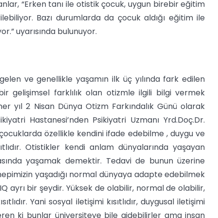
r, “Erken tanı ile otistik çocuk, uygun birebir eğitim
ilebiliyor. Bazı durumlarda da çocuk aldığı eğitim ile
or.” uyarısında bulunuyor.
elen ve genellikle yaşamın ilk üç yılında fark edilen
r gelişimsel farklılık olan otizmle ilgili bilgi vermek
er yıl 2 Nisan Dünya Otizm Farkındalık Günü olarak
kiyatri Hastanesi’nden Psikiyatri Uzmanı Yrd.Doç.Dr.
tik çocuklarda özellikle kendini ifade edebilme , duygu ve
ıtlıdır. Otistikler kendi anlam dünyalarında yaşayan
nyasında yaşamak demektir. Tedavi de bunun üzerine
ıp hepimizin yaşadığı normal dünyaya adapte edebilmek
 ayrı bir şeydir. Yüksek de olabilir, normal de olabilir,
ıdır. Yani sosyal iletişimi kısıtlıdır, duygusal iletişimi
eren ki bunlar üniversiteye bile gidebilirler ama insan