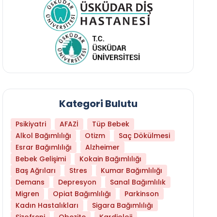
Kategori Bulutu
Psikiyatri
AFAZİ
Tüp Bebek
Alkol Bağımlılığı
Otizm
Saç Dökülmesi
Esrar Bağımlılığı
Alzheimer
Bebek Gelişimi
Kokain Bağımlılığı
Baş Ağrıları
Stres
Kumar Bağımlılığı
Daha Az Protein Tüketmek Yaşlanmayı Yava
Demans
Depresyon
Sanal Bağımlılık
Migren
Opiat Bağımlılığı
Parkinson
Kadın Hastalıkları
Sigara Bağımlılığı