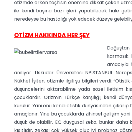
otizmde erken teşhisin önemine dikkat çeken uzmanla
ile kendi başına bazı işleri yapabilecek hale getir
neredeyse bu hastalığı yok edecek düzeye gelebiliy
OTİZM HAKKINDA HER ŞEY
Doğuştan g
karmaşık bi
amacıyla h
anılıyor. Üsküdar Üniversitesi NPİSTANBUL Nöropsi
Nükhet İşiten, otizmle ilgili şu bilgileri verdi: “Otis
düşüncelerini aktarabilme yada sözel iletişim kıs
çocuklardır. Otizmin Türkçe karşılığı, kendi dü
kurulur. Yani onu kendi otistik dünyasından çıkar
amaçlanır. Yine bu çocuklarda zihinsel gelişim yani IQ
düşük de olabilir. EQ duygusal zeka, bunlar daha kısıtl
kısıtlıdır, zekası çok yüksek olup iyi probnoz göst