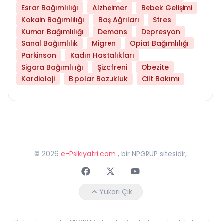
Esrar Bağımlılığı
Alzheimer
Bebek Gelişimi
Kokain Bağımlılığı
Baş Ağrıları
Stres
Kumar Bağımlılığı
Demans
Depresyon
Sanal Bağımlılık
Migren
Opiat Bağımlılığı
Parkinson
Kadın Hastalıkları
Sigara Bağımlılığı
Şizofreni
Obezite
Kardioloji
Bipolar Bozukluk
Cilt Bakımı
©
2026
e-Psikiyatri.com
, bir NPGRUP sitesidir,
Faceebok
Twitter
Youtube
Yukarı Çık