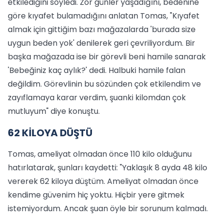
etkilediğini söyledi. Zor günler yaşadığını, bedenine
göre kıyafet bulamadığını anlatan Tomas, "Kıyafet
almak için gittiğim bazı mağazalarda 'burada size
uygun beden yok' denilerek geri çevriliyordum. Bir
başka mağazada ise bir görevli beni hamile sanarak
'Bebeğiniz kaç aylık?' dedi. Halbuki hamile falan
değildim. Görevlinin bu sözünden çok etkilendim ve
zayıflamaya karar verdim, şuanki kilomdan çok
mutluyum" diye konuştu.
62 KİLOYA DÜŞTÜ
Tomas, ameliyat olmadan önce 110 kilo olduğunu
hatırlatarak, şunları kaydetti: "Yaklaşık 8 ayda 48 kilo
vererek 62 kiloya düştüm. Ameliyat olmadan önce
kendime güvenim hiç yoktu. Hiçbir yere gitmek
istemiyordum. Ancak şuan öyle bir sorunum kalmadı.