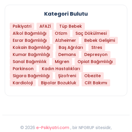
Kategori Bulutu
Psikiyatri
AFAZİ
Tüp Bebek
Alkol Bağımlılığı
Otizm
Saç Dökülmesi
Esrar Bağımlılığı
Alzheimer
Bebek Gelişimi
Kokain Bağımlılığı
Baş Ağrıları
Stres
Kumar Bağımlılığı
Demans
Depresyon
Sanal Bağımlılık
Migren
Opiat Bağımlılığı
Parkinson
Kadın Hastalıkları
Sigara Bağımlılığı
Şizofreni
Obezite
Kardioloji
Bipolar Bozukluk
Cilt Bakımı
©
2026
e-Psikiyatri.com
, bir NPGRUP sitesidir,