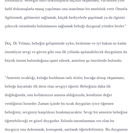
zorundayız. Bebeğin hafif dokunuşlarla saçının okşanması, vücuduna yine
hafif dokunuşlarla masaj yapılması ona inanılmaz bir mutluluk verir. Onunla
ilgilenmek, gülmesini sağlamak, küçük hediyelerle şaşırtmak ya da ilgisini
çekecek ortamlarda bulunmasını sağlamak bebeği duygusal yönden besler."
Doç. Dr. Yılmaz, bebeğin gelişiminde uyku, beslenme ve iyi bakım ne kadar
önemliyse sevgi ve güven gibi ona ilk yıllarda aşılanabilecek duyguların da
büyük önemi bulunduğuna işaret ederek, annelere şu önerilerde bulundu:
"Annenin sıcaklığı, kulağa fısıldanan tatlı sözler, kucağa alınıp okşanması,
bebeğe hayattaki ilk dersi olan sevgiyi öğretir. Bebeğiniz daha ilk
doğduğunda, onu kollarınızın arasına aldığınızda, kendisine değer
verdiğinizi hisseder. Zaman içinde bu sıcak duyguları iyice öğrenen
bebeğiniz, sevginizi karşılıksız bırakmayacaktır. Sevgi bir annenin bebeğine
öğretebileceği en güzel duygudur. Aslında tanımlanması zor olan bu
duyguyu ona dokunarak, konuşarak, sarılarak öğretebilirsiniz. Bu duygunun