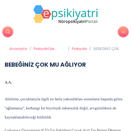
Anasayfa
/
Psikiyatri'de
/
Psikiyatri
/
BEBEĞİNİZ ÇOK
Tedavi Yöntemleri
MU AĞLIYOR
BEBEĞİNİZ ÇOK MU AĞLIYOR
A.A.
Ailelerin, çocuklarıyla ilgili en fazla yakındıkları sorunların başında gelen
"ağlamanın", herhangi bir biyolojik rahatsızlık değil, sevgisizlikten de
kaynaklanabileceği bildirildi.
Çukurova Üniversitesi (ÇÜ) Tıp Fakültesi Çocuk Acil Tıp Birimi Öğretim