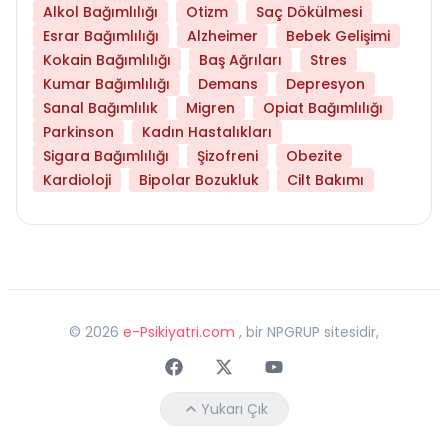
Alkol Bağımlılığı
Otizm
Saç Dökülmesi
Esrar Bağımlılığı
Alzheimer
Bebek Gelişimi
Kokain Bağımlılığı
Baş Ağrıları
Stres
Kumar Bağımlılığı
Demans
Depresyon
Sanal Bağımlılık
Migren
Opiat Bağımlılığı
Parkinson
Kadın Hastalıkları
Sigara Bağımlılığı
Şizofreni
Obezite
Kardioloji
Bipolar Bozukluk
Cilt Bakımı
©
2026
e-Psikiyatri.com
, bir NPGRUP sitesidir,
Faceebok
Twitter
Youtube
Yukarı Çık