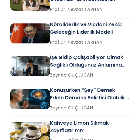
Prof.Dr. Nevzat TARHAN
Nöroliderlik ve Vicdani Zekâ:
Geleceğin Liderlik Modeli
Prof.Dr. Nevzat TARHAN
İşe Gidip Çalışabiliyor Olmak
Sağlıklı Olduğunuz Anlamına
Gelir mi?
Zeynep GÜÇLÜCAN
Konuşurken “Şey” Demek
Erken Demans Belirtisi Olabilir
mi?
Zeynep GÜÇLÜCAN
Kahveye Limon Sıkmak
Zayıflatır mı?