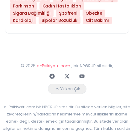
Parkinson
Kadın Hastalıkları
Sigara Bağımlılığı
Şizofreni
Obezite
Kardioloji
Bipolar Bozukluk
Cilt Bakımı
©
2026
e-Psikiyatri.com
, bir NPGRUP sitesidir,
Faceebok
Twitter
Youtube
Yukarı Çık
e-Psikiyatri.com bir NPGRUP sitesidir. Bu sitede verilen bilgiler, site
ziyaretçilerinin/hastaların hekimleriyle mevcut ilişkilerini ikame
etmek değil, desteklemek için tasarlanmıştır. Bu sitede yer alan
bilgiler bir hekime danışmanın yerine geçmez. Tüm hakları saklıdır.