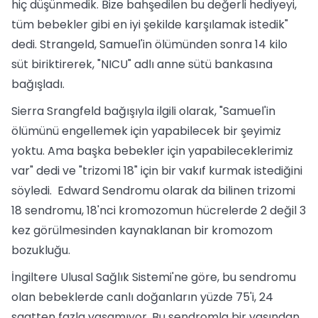
hiç düşünmedik. Bize bahşedilen bu değerli hediyeyi,
tüm bebekler gibi en iyi şekilde karşılamak istedik"
dedi. Strangeld, Samuel'in ölümünden sonra 14 kilo
süt biriktirerek, "NICU" adlı anne sütü bankasına
bağışladı.
Sierra Srangfeld bağışıyla ilgili olarak, "Samuel'in
ölümünü engellemek için yapabilecek bir şeyimiz
yoktu. Ama başka bebekler için yapabileceklerimiz
var" dedi ve "trizomi 18" için bir vakıf kurmak istediğini
söyledi. Edward Sendromu olarak da bilinen trizomi
18 sendromu, 18'nci kromozomun hücrelerde 2 değil 3
kez görülmesinden kaynaklanan bir kromozom
bozukluğu.
İngiltere Ulusal Sağlık Sistemi'ne göre, bu sendromu
olan bebeklerde canlı doğanların yüzde 75'i, 24
saatten fazla yaşamıyor. Bu sendromla bir yaşından