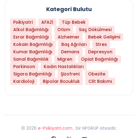
Kategori Bulutu
Psikiyatri
AFAZİ
Tüp Bebek
Alkol Bağımlılığı
Otizm
Saç Dökülmesi
Esrar Bağımlılığı
Alzheimer
Bebek Gelişimi
Kokain Bağımlılığı
Baş Ağrıları
Stres
Kumar Bağımlılığı
Demans
Depresyon
Sanal Bağımlılık
Migren
Opiat Bağımlılığı
Parkinson
Kadın Hastalıkları
Sigara Bağımlılığı
Şizofreni
Obezite
Kardioloji
Bipolar Bozukluk
Cilt Bakımı
©
2026
e-Psikiyatri.com
, bir NPGRUP sitesidir,