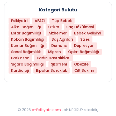
Kategori Bulutu
Psikiyatri
AFAZİ
Tüp Bebek
Alkol Bağımlılığı
Otizm
Saç Dökülmesi
Esrar Bağımlılığı
Alzheimer
Bebek Gelişimi
Kokain Bağımlılığı
Baş Ağrıları
Stres
Kumar Bağımlılığı
Demans
Depresyon
Sanal Bağımlılık
Migren
Opiat Bağımlılığı
Parkinson
Kadın Hastalıkları
Sigara Bağımlılığı
Şizofreni
Obezite
Kardioloji
Bipolar Bozukluk
Cilt Bakımı
©
2026
e-Psikiyatri.com
, bir NPGRUP sitesidir,