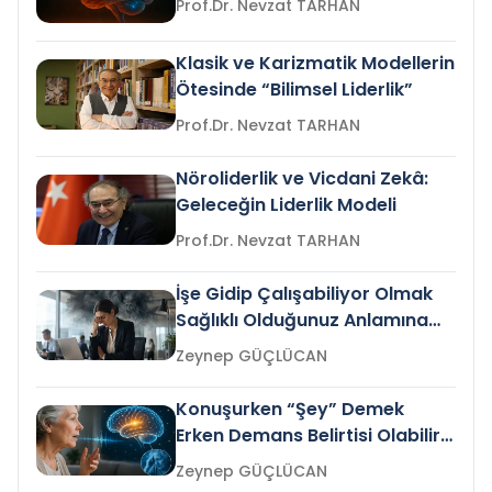
Prof.Dr. Nevzat TARHAN
Klasik ve Karizmatik Modellerin
Ötesinde “Bilimsel Liderlik”
Prof.Dr. Nevzat TARHAN
Nöroliderlik ve Vicdani Zekâ:
Geleceğin Liderlik Modeli
Prof.Dr. Nevzat TARHAN
İşe Gidip Çalışabiliyor Olmak
Sağlıklı Olduğunuz Anlamına
Gelir mi?
Zeynep GÜÇLÜCAN
Konuşurken “Şey” Demek
Erken Demans Belirtisi Olabilir
mi?
Zeynep GÜÇLÜCAN