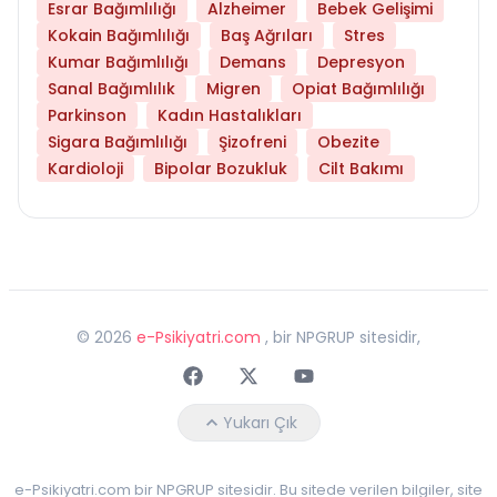
Esrar Bağımlılığı
Alzheimer
Bebek Gelişimi
Kokain Bağımlılığı
Baş Ağrıları
Stres
Kumar Bağımlılığı
Demans
Depresyon
Sanal Bağımlılık
Migren
Opiat Bağımlılığı
Parkinson
Kadın Hastalıkları
Sigara Bağımlılığı
Şizofreni
Obezite
Kardioloji
Bipolar Bozukluk
Cilt Bakımı
©
2026
e-Psikiyatri.com
, bir NPGRUP sitesidir,
Faceebok
Twitter
Youtube
Yukarı Çık
e-Psikiyatri.com bir NPGRUP sitesidir. Bu sitede verilen bilgiler, site