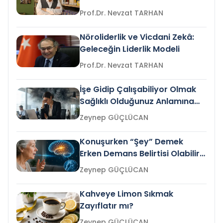
Prof.Dr. Nevzat TARHAN
Nöroliderlik ve Vicdani Zekâ:
Geleceğin Liderlik Modeli
Prof.Dr. Nevzat TARHAN
İşe Gidip Çalışabiliyor Olmak
Sağlıklı Olduğunuz Anlamına
Gelir mi?
Zeynep GÜÇLÜCAN
Konuşurken “Şey” Demek
Erken Demans Belirtisi Olabilir
mi?
Zeynep GÜÇLÜCAN
Kahveye Limon Sıkmak
Zayıflatır mı?
Zeynep GÜÇLÜCAN