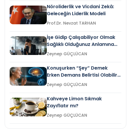
Nöroliderlik ve Vicdani Zekâ:
Geleceğin Liderlik Modeli
Prof.Dr. Nevzat TARHAN
İşe Gidip Çalışabiliyor Olmak
Sağlıklı Olduğunuz Anlamına
Gelir mi?
Zeynep GÜÇLÜCAN
Konuşurken “Şey” Demek
Erken Demans Belirtisi Olabilir
mi?
Zeynep GÜÇLÜCAN
Kahveye Limon Sıkmak
Zayıflatır mı?
Zeynep GÜÇLÜCAN