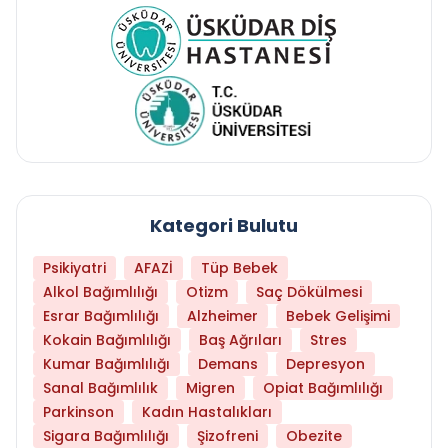
Kategori Bulutu
Psikiyatri
AFAZİ
Tüp Bebek
Alkol Bağımlılığı
Otizm
Saç Dökülmesi
Esrar Bağımlılığı
Alzheimer
Bebek Gelişimi
Kokain Bağımlılığı
Baş Ağrıları
Stres
Kumar Bağımlılığı
Demans
Depresyon
Sanal Bağımlılık
Migren
Opiat Bağımlılığı
Parkinson
Kadın Hastalıkları
Sigara Bağımlılığı
Şizofreni
Obezite