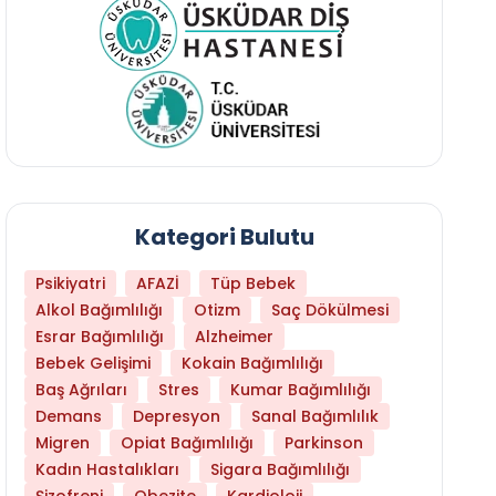
Kategori Bulutu
Psikiyatri
AFAZİ
Tüp Bebek
Alkol Bağımlılığı
Otizm
Saç Dökülmesi
Esrar Bağımlılığı
Alzheimer
Bebek Gelişimi
Kokain Bağımlılığı
Baş Ağrıları
Stres
Kumar Bağımlılığı
Daha Az Protein Tüketmek Yaşlanmayı Yava
Demans
Depresyon
Sanal Bağımlılık
Migren
Opiat Bağımlılığı
Parkinson
Kadın Hastalıkları
Sigara Bağımlılığı