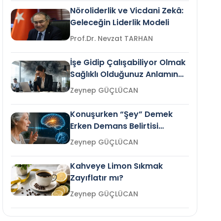
Nöroliderlik ve Vicdani Zekâ:
Geleceğin Liderlik Modeli
Prof.Dr. Nevzat TARHAN
İşe Gidip Çalışabiliyor Olmak
Sağlıklı Olduğunuz Anlamına
Gelir mi?
Zeynep GÜÇLÜCAN
Konuşurken “Şey” Demek
Erken Demans Belirtisi
Olabilir mi?
Zeynep GÜÇLÜCAN
Kahveye Limon Sıkmak
Zayıflatır mı?
Zeynep GÜÇLÜCAN