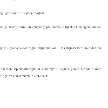
duğu görüşünde birleşmeye başladı.
ığı hisler üzerine bir çalışma yaptı. Özellikle tiryakiler ilk sigaralarından
 genetik yoldan aktarıldığını düşündürüyor. U-M çalışması ise nikotinden haz
.
rin önceden saptanabileceğini düşündürüyor. Böylece günün birinde nikotin
arlılığı test etmek mümkün olabilecek.