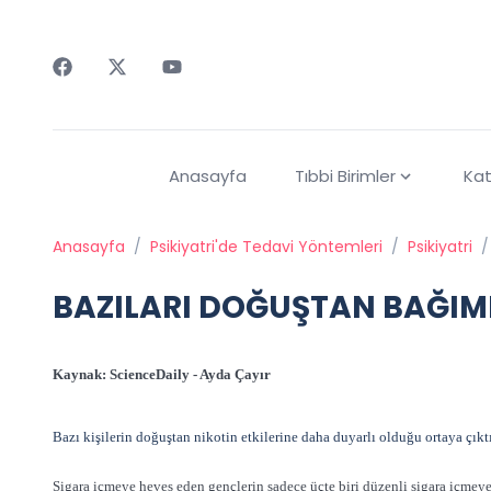
Faceebok
Twitter
Youtube
Anasayfa
Tıbbi Birimler
Kat
Anasayfa
/
Psikiyatri'de Tedavi Yöntemleri
/
Psikiyatri
/
BAZILARI DOĞUŞTAN BAĞIM
Kaynak: ScienceDaily - Ayda Çayır
Bazı kişilerin doğuştan nikotin etkilerine daha duyarlı olduğu ortaya çıktı.
Sigara içmeye heves eden gençlerin sadece üçte biri düzenli sigara içmeye 