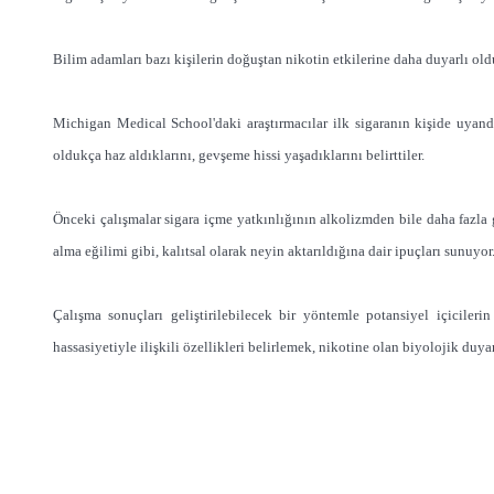
Bilim adamları bazı kişilerin doğuştan nikotin etkilerine daha duyarlı ol
Michigan Medical School'daki araştırmacılar ilk sigaranın kişide uyandırd
oldukça haz aldıklarını, gevşeme hissi yaşadıklarını belirttiler.
Önceki çalışmalar sigara içme yatkınlığının alkolizmden bile daha fazla
alma eğilimi gibi, kalıtsal olarak neyin aktarıldığına dair ipuçları sunuyor
Çalışma sonuçları geliştirilebilecek bir yöntemle potansiyel içicile
hassasiyetiyle ilişkili özellikleri belirlemek, nikotine olan biyolojik duy