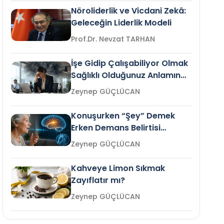
Nöroliderlik ve Vicdani Zekâ:
Geleceğin Liderlik Modeli
Prof.Dr. Nevzat TARHAN
İşe Gidip Çalışabiliyor Olmak
Sağlıklı Olduğunuz Anlamına
Gelir mi?
Zeynep GÜÇLÜCAN
Konuşurken “Şey” Demek
Erken Demans Belirtisi
Olabilir mi?
Zeynep GÜÇLÜCAN
Kahveye Limon Sıkmak
Zayıflatır mı?
Zeynep GÜÇLÜCAN