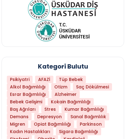
Kategori Bulutu
Psikiyatri
AFAZİ
Tüp Bebek
Alkol Bağımlılığı
Otizm
Saç Dökülmesi
Esrar Bağımlılığı
Alzheimer
Bebek Gelişimi
Kokain Bağımlılığı
Baş Ağrıları
Stres
Kumar Bağımlılığı
Daha Az Protein Tüketmek Yaşlanmayı Yava
Demans
Depresyon
Sanal Bağımlılık
Migren
Opiat Bağımlılığı
Parkinson
Kadın Hastalıkları
Sigara Bağımlılığı