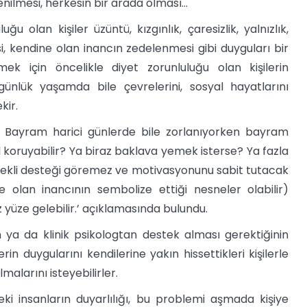
nilmesi, herkesin bir arada olması…
 olan kişiler üzüntü, kızgınlık, çaresizlik, yalnızlık,
si, kendine olan inancın zedelenmesi gibi duyguları bir
k için öncelikle diyet zorunluluğu olan kişilerin
günlük yaşamda bile çevrelerini, sosyal hayatlarını
kir.
ir. Bayram harici günlerde bile zorlanıyorken bayram
l koruyabilir? Ya biraz baklava yemek isterse? Ya fazla
 gerekli desteği göremez ve motivasyonunu sabit tutacak
 olan inancının sembolize ettiği nesneler olabilir)
z yüze gelebilir.’ açıklamasında bulundu.
n ya da klinik psikologtan destek alması gerektiğinin
erin duygularını kendilerine yakın hissettikleri kişilerle
larını isteyebilirler.
i insanların duyarlılığı, bu problemi aşmada kişiye