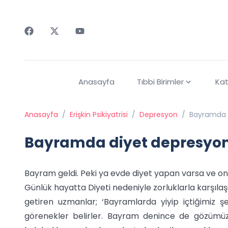
Faceebok
Twitter
Youtube
Anasayfa
Tıbbi Birimler
Kat
Anasayfa
/
Erişkin Psikiyatrisi
/
Depresyon
/
Bayramda 
Bayramda diyet depresyo
Bayram geldi. Peki ya evde diyet yapan varsa ve on
Günlük hayatta Diyeti nedeniyle zorluklarla karşılaş
getiren uzmanlar; ‘Bayramlarda yiyip içtiğimiz 
görenekler belirler. Bayram denince de gözümüz