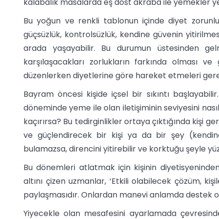
kalabalık masalarda eş dost akraba ile yemekler ye
Bu yoğun ve renkli tablonun içinde diyet zorunluluğu
güçsüzlük, kontrolsüzlük, kendine güvenin yitirilme
arada yaşayabilir. Bu durumun üstesinden gelme
karşılaşacakları zorlukların farkında olması ve 
düzenlerken diyetlerine göre hareket etmeleri gere
Bayram öncesi kişide içsel bir sıkıntı başlayabil
döneminde yeme ile olan iletişiminin seviyesini nası
kaçırırsa? Bu tedirginlikler ortaya çıktığında kişi
ve güçlendirecek bir kişi ya da bir şey (kendine
bulamazsa, direncini yitirebilir ve korktuğu şeyle yü
Bu dönemleri atlatmak için kişinin diyetisyeninde
altını çizen uzmanlar, ‘Etkili olabilecek çözüm, kişil
paylaşmasıdır. Onlardan manevi anlamda destek olma
Yiyecekle olan mesafesini ayarlamada çevresindek