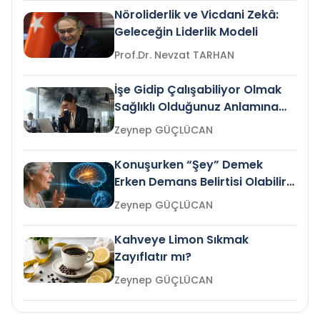
Nöroliderlik ve Vicdani Zekâ:
Geleceğin Liderlik Modeli
Prof.Dr. Nevzat TARHAN
İşe Gidip Çalışabiliyor Olmak
Sağlıklı Olduğunuz Anlamına
Gelir mi?
Zeynep GÜÇLÜCAN
Konuşurken “Şey” Demek
Erken Demans Belirtisi Olabilir
mi?
Zeynep GÜÇLÜCAN
Kahveye Limon Sıkmak
Zayıflatır mı?
Zeynep GÜÇLÜCAN