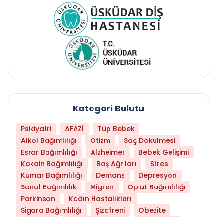
Kategori Bulutu
Psikiyatri
AFAZİ
Tüp Bebek
Alkol Bağımlılığı
Otizm
Saç Dökülmesi
Esrar Bağımlılığı
Alzheimer
Bebek Gelişimi
Kokain Bağımlılığı
Baş Ağrıları
Stres
Kumar Bağımlılığı
Demans
Depresyon
Sanal Bağımlılık
Migren
Opiat Bağımlılığı
Parkinson
Kadın Hastalıkları
Sigara Bağımlılığı
Şizofreni
Obezite