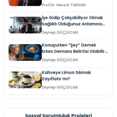
Prof.Dr. Nevzat TARHAN
İşe Gidip Çalışabiliyor Olmak
Sağlıklı Olduğunuz Anlamına
Gelir mi?
Zeynep GÜÇLÜCAN
Konuşurken “Şey” Demek
Erken Demans Belirtisi Olabilir
mi?
Zeynep GÜÇLÜCAN
Kahveye Limon Sıkmak
Zayıflatır mı?
Zeynep GÜÇLÜCAN
Sosyal Sorumluluk Projeleri