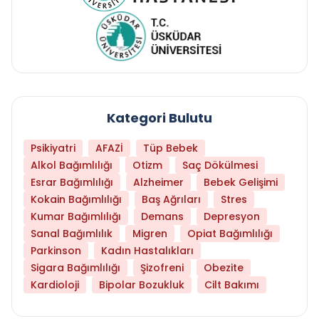
Kategori Bulutu
Psikiyatri
AFAZİ
Tüp Bebek
Alkol Bağımlılığı
Otizm
Saç Dökülmesi
Esrar Bağımlılığı
Alzheimer
Bebek Gelişimi
Kokain Bağımlılığı
Baş Ağrıları
Stres
Kumar Bağımlılığı
Demans
Depresyon
Sanal Bağımlılık
Migren
Opiat Bağımlılığı
Parkinson
Kadın Hastalıkları
Sigara Bağımlılığı
Şizofreni
Obezite
Kardioloji
Bipolar Bozukluk
Cilt Bakımı