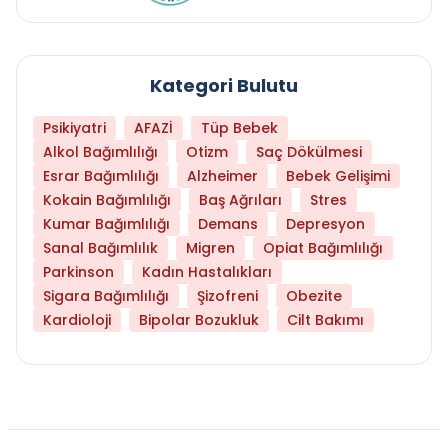
Kategori Bulutu
Psikiyatri
AFAZİ
Tüp Bebek
Alkol Bağımlılığı
Otizm
Saç Dökülmesi
Esrar Bağımlılığı
Alzheimer
Bebek Gelişimi
Kokain Bağımlılığı
Baş Ağrıları
Stres
Kumar Bağımlılığı
Demans
Depresyon
Sanal Bağımlılık
Migren
Opiat Bağımlılığı
Parkinson
Kadın Hastalıkları
Sigara Bağımlılığı
Şizofreni
Obezite
Kardioloji
Bipolar Bozukluk
Cilt Bakımı