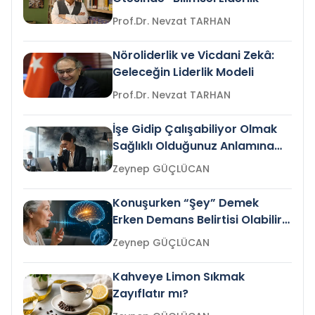
Prof.Dr. Nevzat TARHAN
Nöroliderlik ve Vicdani Zekâ:
Geleceğin Liderlik Modeli
Prof.Dr. Nevzat TARHAN
İşe Gidip Çalışabiliyor Olmak
Sağlıklı Olduğunuz Anlamına
Gelir mi?
Zeynep GÜÇLÜCAN
Konuşurken “Şey” Demek
Erken Demans Belirtisi Olabilir
mi?
Zeynep GÜÇLÜCAN
Kahveye Limon Sıkmak
Zayıflatır mı?