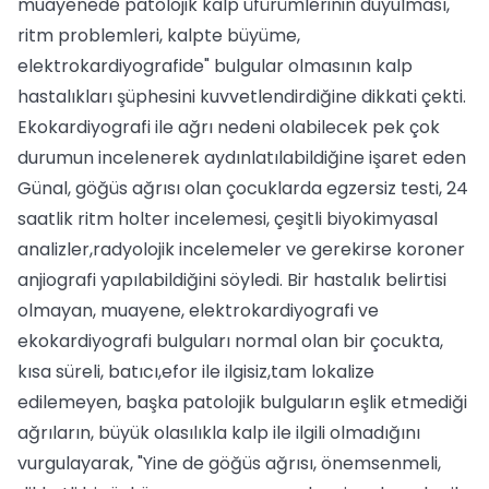
muayenede patolojik kalp üfürümlerinin duyulması,
ritm problemleri, kalpte büyüme,
elektrokardiyografide" bulgular olmasının kalp
hastalıkları şüphesini kuvvetlendirdiğine dikkati çekti.
Ekokardiyografi ile ağrı nedeni olabilecek pek çok
durumun incelenerek aydınlatılabildiğine işaret eden
Günal, göğüs ağrısı olan çocuklarda egzersiz testi, 24
saatlik ritm holter incelemesi, çeşitli biyokimyasal
analizler,radyolojik incelemeler ve gerekirse koroner
anjiografi yapılabildiğini söyledi. Bir hastalık belirtisi
olmayan, muayene, elektrokardiyografi ve
ekokardiyografi bulguları normal olan bir çocukta,
kısa süreli, batıcı,efor ile ilgisiz,tam lokalize
edilemeyen, başka patolojik bulguların eşlik etmediği
ağrıların, büyük olasılıkla kalp ile ilgili olmadığını
vurgulayarak, "Yine de göğüs ağrısı, önemsenmeli,