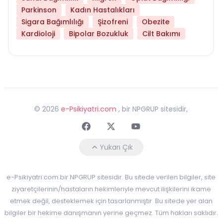
Parkinson
Kadın Hastalıkları
Sigara Bağımlılığı
Şizofreni
Obezite
Kardioloji
Bipolar Bozukluk
Cilt Bakımı
©
2026
e-Psikiyatri.com
, bir NPGRUP sitesidir,
Faceebok
Twitter
Youtube
Yukarı Çık
e-Psikiyatri.com bir NPGRUP sitesidir. Bu sitede verilen bilgiler, site
ziyaretçilerinin/hastaların hekimleriyle mevcut ilişkilerini ikame
etmek değil, desteklemek için tasarlanmıştır. Bu sitede yer alan
bilgiler bir hekime danışmanın yerine geçmez. Tüm hakları saklıdır.