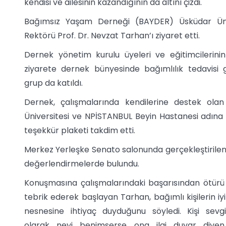
kendisi ve ailesinin kazandığının da altını çizdi.
Bağımsız Yaşam Derneği (BAYDER) Üsküdar Üniv
Rektörü Prof. Dr. Nevzat Tarhan’ı ziyaret etti.
Dernek yönetim kurulu üyeleri ve eğitimcilerinin 
ziyarete dernek bünyesinde bağımlılık tedavisi 
grup da katıldı.
Dernek, çalışmalarında kendilerine destek ola
Üniversitesi ve NPİSTANBUL Beyin Hastanesi adına
teşekkür plaketi takdim etti.
Merkez Yerleşke Senato salonunda gerçekleştirilen 
değerlendirmelerde bulundu.
Konuşmasına çalışmalarındaki başarısından ötürü
tebrik ederek başlayan Tarhan, bağımlı kişilerin iyi
nesnesine ihtiyaç duyduğunu söyledi. Kişi sevg
olarak neyi benimserse ona ilgi duyar diyen