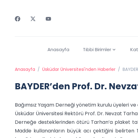
Faceebok
Twitter
Youtube
Anasayfa
Tıbbi Birimler
Kat
Anasayfa
/
Üsküdar Üniversitesi'nden Haberler
/
BAYDER’
BAYDER’den Prof. Dr. Nevza
Bağımsız Yaşam Derneği yönetim kurulu üyeleri ve 
Üsküdar Üniversitesi Rektörü Prof. Dr. Nevzat Tarhan’
Derneğe desteklerinden ötürü Tarhan’a plaket takd
Madde kullananların büyük acı çektiğini belirten