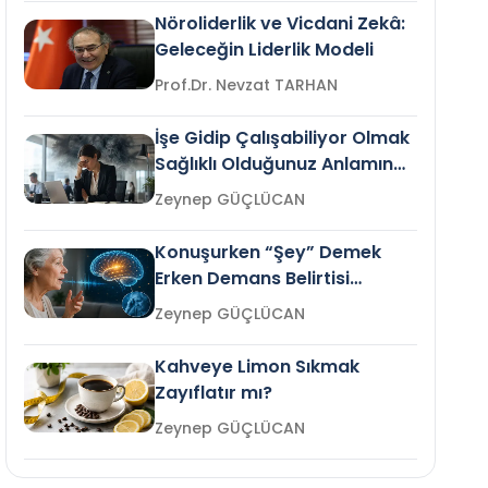
Nöroliderlik ve Vicdani Zekâ:
Geleceğin Liderlik Modeli
Prof.Dr. Nevzat TARHAN
İşe Gidip Çalışabiliyor Olmak
Sağlıklı Olduğunuz Anlamına
Gelir mi?
Zeynep GÜÇLÜCAN
Konuşurken “Şey” Demek
Erken Demans Belirtisi
Olabilir mi?
Zeynep GÜÇLÜCAN
Kahveye Limon Sıkmak
Zayıflatır mı?
Zeynep GÜÇLÜCAN