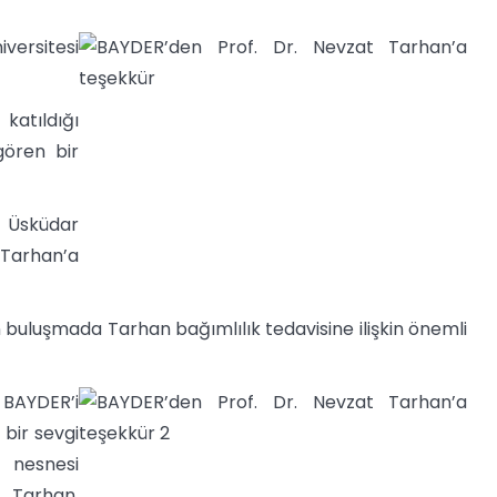
ersitesi
katıldığı
gören bir
n Üsküdar
 Tarhan’a
buluşmada Tarhan bağımlılık tedavisine ilişkin önemli
 BAYDER’i
 bir sevgi
i nesnesi
 Tarhan,