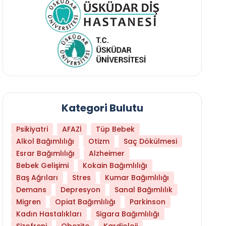
Kategori Bulutu
Psikiyatri
AFAZİ
Tüp Bebek
Alkol Bağımlılığı
Otizm
Saç Dökülmesi
Esrar Bağımlılığı
Alzheimer
Bebek Gelişimi
Kokain Bağımlılığı
Baş Ağrıları
Stres
Kumar Bağımlılığı
Hangi Yaşta Hangi Testi Yaptırmanız Gerekt
Demans
Depresyon
Sanal Bağımlılık
Migren
Opiat Bağımlılığı
Parkinson
Kadın Hastalıkları
Sigara Bağımlılığı