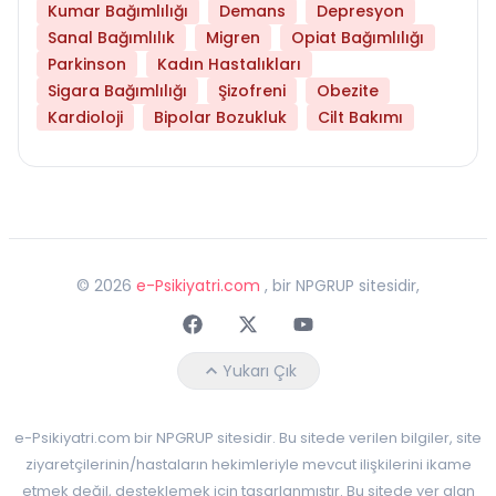
Kumar Bağımlılığı
Demans
Depresyon
Sanal Bağımlılık
Migren
Opiat Bağımlılığı
Parkinson
Kadın Hastalıkları
Sigara Bağımlılığı
Şizofreni
Obezite
Kardioloji
Bipolar Bozukluk
Cilt Bakımı
©
2026
e-Psikiyatri.com
, bir NPGRUP sitesidir,
Faceebok
Twitter
Youtube
Yukarı Çık
e-Psikiyatri.com bir NPGRUP sitesidir. Bu sitede verilen bilgiler, site
ziyaretçilerinin/hastaların hekimleriyle mevcut ilişkilerini ikame
etmek değil, desteklemek için tasarlanmıştır. Bu sitede yer alan