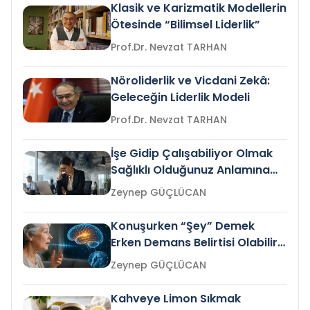
Klasik ve Karizmatik Modellerin
Ötesinde “Bilimsel Liderlik”
Prof.Dr. Nevzat TARHAN
Nöroliderlik ve Vicdani Zekâ:
Geleceğin Liderlik Modeli
Prof.Dr. Nevzat TARHAN
İşe Gidip Çalışabiliyor Olmak
Sağlıklı Olduğunuz Anlamına
Gelir mi?
Zeynep GÜÇLÜCAN
Konuşurken “Şey” Demek
Erken Demans Belirtisi Olabilir
mi?
Zeynep GÜÇLÜCAN
Kahveye Limon Sıkmak