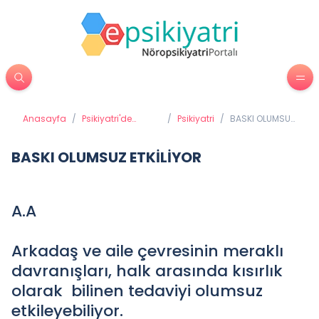
Anasayfa
/
Psikiyatri'de
/
Psikiyatri
/
BASKI OLUMSUZ
Tedavi Yöntemleri
ETKİLİYOR
BASKI OLUMSUZ ETKİLİYOR
A.A
Arkadaş ve aile çevresinin meraklı
davranışları, halk arasında kısırlık
olarak bilinen tedaviyi olumsuz
etkileyebiliyor.