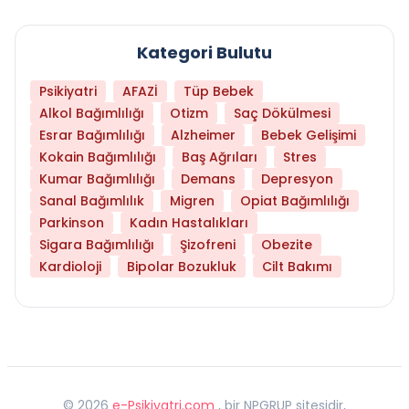
Kategori Bulutu
Psikiyatri
AFAZİ
Tüp Bebek
Alkol Bağımlılığı
Otizm
Saç Dökülmesi
Esrar Bağımlılığı
Alzheimer
Bebek Gelişimi
Kokain Bağımlılığı
Baş Ağrıları
Stres
Kumar Bağımlılığı
Demans
Depresyon
Sanal Bağımlılık
Migren
Opiat Bağımlılığı
Parkinson
Kadın Hastalıkları
Sigara Bağımlılığı
Şizofreni
Obezite
Kardioloji
Bipolar Bozukluk
Cilt Bakımı
©
2026
e-Psikiyatri.com
, bir NPGRUP sitesidir,