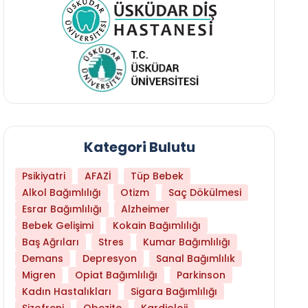
Kategori Bulutu
Psikiyatri
AFAZİ
Tüp Bebek
Alkol Bağımlılığı
Otizm
Saç Dökülmesi
Esrar Bağımlılığı
Alzheimer
Bebek Gelişimi
Kokain Bağımlılığı
Baş Ağrıları
Stres
Kumar Bağımlılığı
Demans
Depresyon
Sanal Bağımlılık
Daha Az Protein Tüketmek Yaşlanmayı Yava
Migren
Opiat Bağımlılığı
Parkinson
Kadın Hastalıkları
Sigara Bağımlılığı