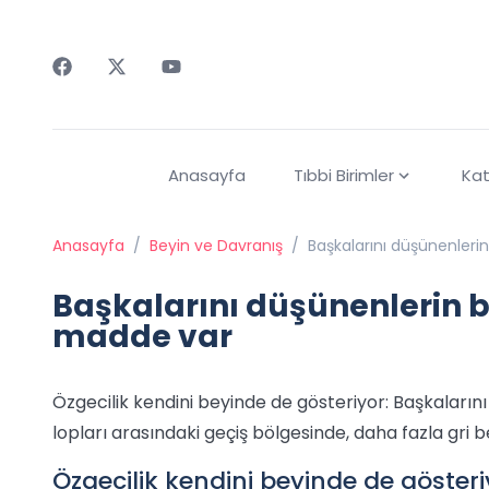
Faceebok
Twitter
Youtube
Anasayfa
Tıbbi Birimler
Kat
Anasayfa
/
Beyin ve Davranış
/
Başkalarını düşünenleri
Başkalarını düşünenlerin b
madde var
Özgecilik kendini beyinde de gösteriyor: Başkaları
lopları arasındaki geçiş bölgesinde, daha fazla gri
Özgecilik kendini beyinde de göster