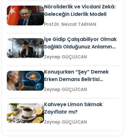
Nöroliderlik ve Vicdani Zekâ:
Geleceğin Liderlik Modeli
Prof.Dr. Nevzat TARHAN
İşe Gidip Çalışabiliyor Olmak
Sağlıklı Olduğunuz Anlamına
Gelir mi?
Zeynep GÜÇLÜCAN
Konuşurken “Şey” Demek
Erken Demans Belirtisi
Olabilir mi?
Zeynep GÜÇLÜCAN
Kahveye Limon Sıkmak
Zayıflatır mı?
Zeynep GÜÇLÜCAN