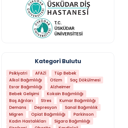
Kategori Bulutu
Psikiyatri
AFAZİ
Tüp Bebek
Alkol Bağımlılığı
Otizm
Saç Dökülmesi
Esrar Bağımlılığı
Alzheimer
Bebek Gelişimi
Kokain Bağımlılığı
Baş Ağrıları
Stres
Kumar Bağımlılığı
Hangi Yaşta Hangi Testi Yaptırmanız Gerekt
Demans
Depresyon
Sanal Bağımlılık
Migren
Opiat Bağımlılığı
Parkinson
Kadın Hastalıkları
Sigara Bağımlılığı