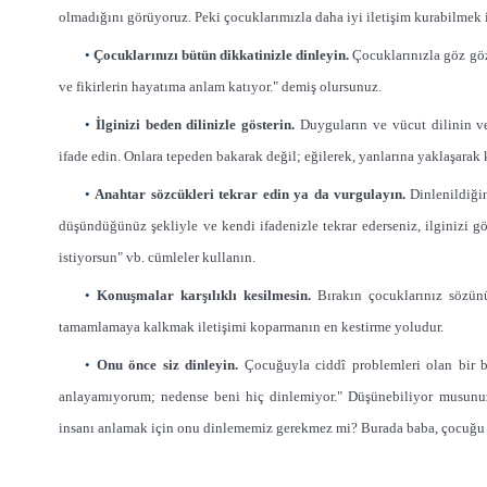
olmadığını görüyoruz. Peki çocuklarımızla daha iyi iletişim kurabilmek i
•
Çocuklarınızı bütün dikkatinizle dinleyin.
Çocuklarınızla göz göz
ve fikirlerin hayatıma anlam katıyor." demiş olursunuz.
•
İlginizi beden dilinizle gösterin.
Duyguların ve vücut dilinin v
ifade edin. Onlara tepeden bakarak değil;
eğilerek, yanlarına yaklaşarak
•
Anahtar sözcükleri tekrar edin ya da vurgulayın.
Dinlenildiğin
düşündüğünüz şekliyle ve kendi ifadenizle tekrar ederseniz, ilginizi 
istiyorsun" vb. cümleler kullanın.
•
Konuşmalar karşılıklı kesilme
sin.
Bırakın çocuklarınız sözün
tamamlamaya kalkmak iletişimi kopar
manın en kestirme yoludur.
•
Onu önce siz dinleyin.
Çocu
ğuyla ciddî problemleri olan bir
anlayamıyorum; nedense beni hiç dinlemiyor." Düşünebiliyor musun
insanı anlamak için onu dinlememiz gerekmez mi? Burada baba, çocuğu 