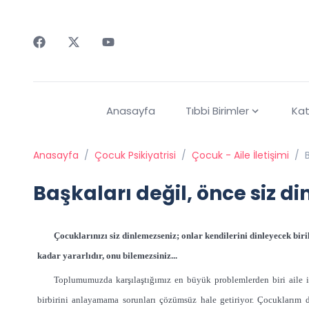
Faceebok
Twitter
Youtube
Anasayfa
Tıbbi Birimler
Kat
Anasayfa
/
Çocuk Psikiyatrisi
/
Çocuk - Aile İletişimi
/
Başkaları değil, önce siz di
Çocuklarınızı siz dinlemezseniz; onlar kendilerini dinleyecek bir
kadar yararlıdır, onu bilemezsiniz...
Toplumumuzda karşılaştığımız en büyük problemlerden biri aile içi
birbirini anlayamama sorunları çözümsüz hale getiriyor. Çocuklarım d