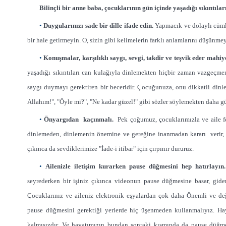
Bilinçli bir anne baba, çocuklarının
gün içinde yaşadığı sıkıntıla
•
Duygularınızı sade bir dille ifade edin.
Yapmacık ve dolaylı cümle
bir hale getirmeyin. O, sizin gibi kelimelerin farklı anlamlarını düşünmey
•
Konuşmalar, karşılıklı saygı,
sevgi, takdir ve teşvik eder mahiye
yaşadığı sıkıntıları can kulağıyla dinlemekten hiçbir zaman vazgeçmem
saygı duymayı gerektiren bir beceridir. Çocuğunuza, onu dikkatli din
Allahım!", "Öyle mi?", "Ne kadar güzel!" gibi sözler söylemekten daha g
•
Önyargıdan kaçınmalı.
Pek
çoğumuz, çocuklarımızla ve aile f
dinlemeden, dinlemenin önemine ve gereğine inanmadan kararı verir, 
çıkınca da sevdiklerimize "İade-i itibar" için
çırpınır dururuz.
•
Ailenizle iletişim kurarken pa
use
düğmesini hep hatırlayın.
seyrederken bir işiniz çıkınca videonun pause düğmesine basar, gider
Çocuklarınız ve aileniz elektronik eşyalardan çok daha Önemli ve değ
pause düğmesini gerektiği yerlerde hiç üşenmeden kullanmalıyız. Ha
kalmışızdır. Ve hayatımızın bundan sonraki kısmında da pause düğmes