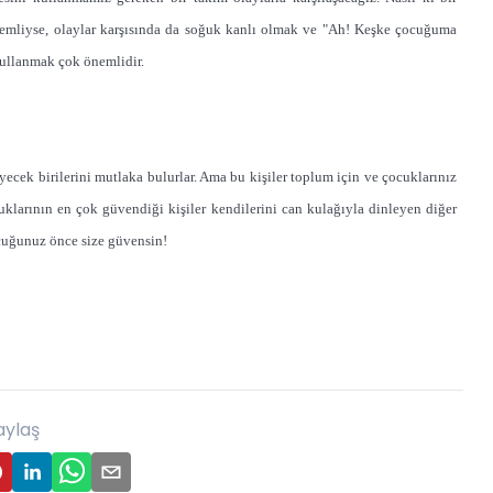
emliyse, olaylar karşısında da soğuk kanlı olmak ve "Ah! Keşke çocuğuma
ullanmak çok önemlidir.
yecek birilerini mutlaka bulurlar. Ama bu kişiler toplum için ve çocuklarınız
uklarının en çok güvendiği kişiler kendilerini can kulağıyla dinleyen diğer
ocuğunuz önce size gü
vensin!
aylaş