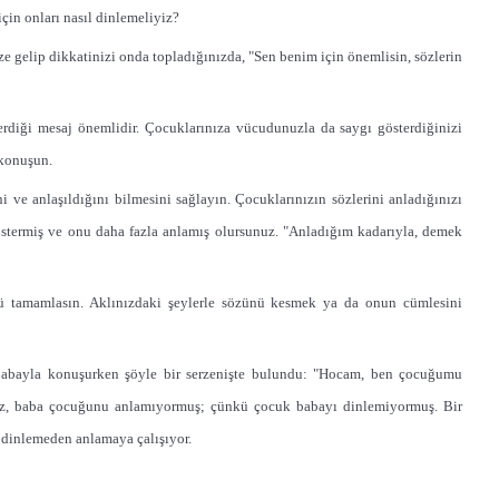
çin onları nasıl dinlemeliyiz?
e gelip dikkatinizi onda topladığınızda, "Sen benim için önemlisin, sözlerin
erdiği mesaj önemlidir. Çocuklarınıza vücudunuzla da saygı gösterdiğinizi
 konuşun.
i ve anlaşıldığını bilmesini sağlayın. Çocuklarınızın sözlerini anladığınızı
göstermiş ve onu daha fazla anlamış olursunuz. "Anladığım kadarıyla, demek
ü tamamlasın. Aklınızdaki şeylerle sözünü kesmek ya da onun cümlesini
 babayla konuşurken şöyle bir serzenişte bulundu: "Hocam, ben çocuğumu
uz, baba
çocuğunu anlamıyormuş; çünkü çocuk babayı dinlemiyormuş. Bir
dinlemeden anlamaya çalışıyor.