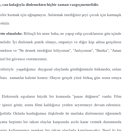
rı, can kulağıyla dinlemekten hiçbir zaman
vazgeçmemelidir.
ler kurmak için uğraşmayın. Anlatmak istediğiniz şeyi çocuk için karmaşık
ebilir.
tte olmalıdır.
Bilinçli bir anne ba
ba, ne yapıp edip çocuklarının gün içinde
elidir. İyi dinlemek pratik olmayı, empatiyi ve diğer kişi adına gerçekten
lemekten ve "Ne demek istediğini biliyorum", "Anlıyorum", "Harika", "Aman
üzel bir güvence veremezsiniz.
ertleriyle yaşadığımız duygusal olaylarda gördüğümüzle hükmeder, onları
bazı zamanlar kalemi kırarız. Olayın gerçek yüzü birkaç gün sonra ortaya
Elekt
ronik eşyaların büyük bir kısmında "pause düğmesi" vardır. Film
 işinizi görür, sonra filmi kaldığınız yerden seyretmeye devam edersiniz.
erlidir. Onlarla kurduğumuz ilişkilerde de mutlaka dinlemesini öğrenmeli
yatta hepimiz bir takım olaylar karşısında acele karar vermek durumunda
ini kullanmamız gereken bir takım olaylarla karşılaşacağız. Nasıl ki bir