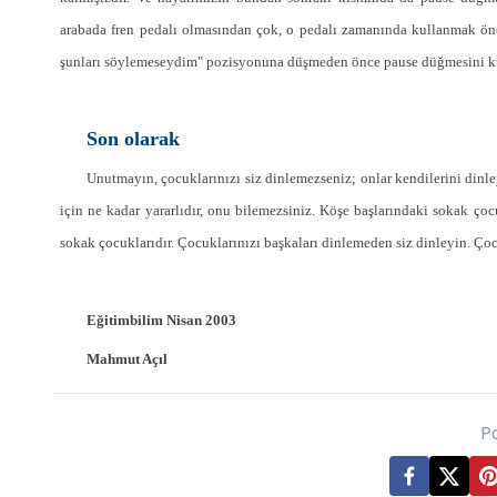
arabada fren pedalı olmasından çok, o pedalı zamanında kullanmak ön
şunları söylemeseydim" pozisyonuna düşmeden önce pause düğmesini k
Son olarak
Unutmayın, çocuklarınızı siz dinle
mezseniz; onlar kendilerini dinle
için ne kadar yararlıdır, onu bilemezsiniz. Köşe başlarındaki sokak çoc
sokak çocuklarıdır. Çocuklarınızı başkaları dinlemeden siz dinleyin. Ç
Eğitimbilim Nisan 2003
Mahmut Açıl
P