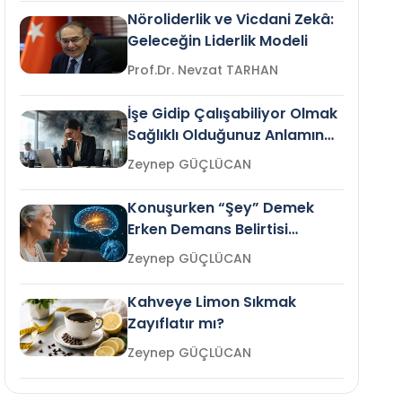
Nöroliderlik ve Vicdani Zekâ:
Geleceğin Liderlik Modeli
Prof.Dr. Nevzat TARHAN
İşe Gidip Çalışabiliyor Olmak
Sağlıklı Olduğunuz Anlamına
Gelir mi?
Zeynep GÜÇLÜCAN
Konuşurken “Şey” Demek
Erken Demans Belirtisi
Olabilir mi?
Zeynep GÜÇLÜCAN
Kahveye Limon Sıkmak
Zayıflatır mı?
Zeynep GÜÇLÜCAN