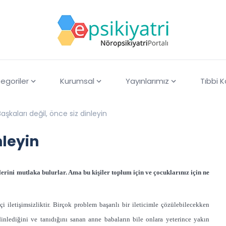
egoriler
Kurumsal
Yayınlarımız
Tıbbi 
Başkaları değil, önce siz dinleyin
nleyin
ilerini mutlaka bulurlar. Ama bu ki
şiler toplum için ve
çocuklarınız için ne
 iletişimsizliktir. Birçok problem başarılı bir ileticimle çözülebilecekken
inlediğini ve tanıdığını sanan anne babaların bile onlara yeterince yakın