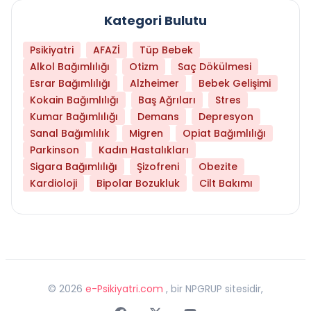
Kategori Bulutu
Psikiyatri
AFAZİ
Tüp Bebek
Alkol Bağımlılığı
Otizm
Saç Dökülmesi
Esrar Bağımlılığı
Alzheimer
Bebek Gelişimi
Kokain Bağımlılığı
Baş Ağrıları
Stres
Kumar Bağımlılığı
Demans
Depresyon
Sanal Bağımlılık
Migren
Opiat Bağımlılığı
Parkinson
Kadın Hastalıkları
Sigara Bağımlılığı
Şizofreni
Obezite
Kardioloji
Bipolar Bozukluk
Cilt Bakımı
©
2026
e-Psikiyatri.com
, bir NPGRUP sitesidir,