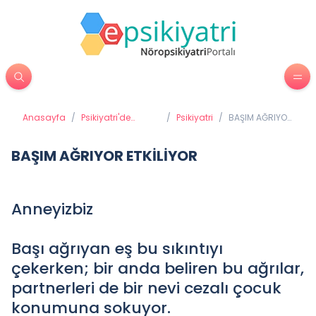
Anasayfa
/
Psikiyatri'de
/
Psikiyatri
/
BAŞIM AĞRIYOR
Tedavi Yöntemleri
ETKİLİYOR
BAŞIM AĞRIYOR ETKİLİYOR
Anneyizbiz
Başı ağrıyan eş bu sıkıntıyı
çekerken; bir anda beliren bu ağrılar,
partnerleri de bir nevi cezalı çocuk
konumuna sokuyor.