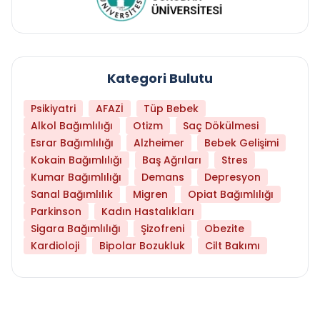
Kategori Bulutu
Psikiyatri
AFAZİ
Tüp Bebek
Alkol Bağımlılığı
Otizm
Saç Dökülmesi
Esrar Bağımlılığı
Alzheimer
Bebek Gelişimi
Kokain Bağımlılığı
Baş Ağrıları
Stres
Kumar Bağımlılığı
Demans
Depresyon
Sanal Bağımlılık
Migren
Opiat Bağımlılığı
Parkinson
Kadın Hastalıkları
Sigara Bağımlılığı
Şizofreni
Obezite
Kardioloji
Bipolar Bozukluk
Cilt Bakımı