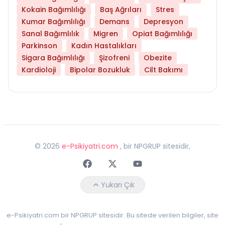
Kokain Bağımlılığı
Baş Ağrıları
Stres
Kumar Bağımlılığı
Demans
Depresyon
Sanal Bağımlılık
Migren
Opiat Bağımlılığı
Parkinson
Kadın Hastalıkları
Sigara Bağımlılığı
Şizofreni
Obezite
Kardioloji
Bipolar Bozukluk
Cilt Bakımı
©
2026
e-Psikiyatri.com
, bir NPGRUP sitesidir,
Faceebok
Twitter
Youtube
Yukarı Çık
e-Psikiyatri.com bir NPGRUP sitesidir. Bu sitede verilen bilgiler, site