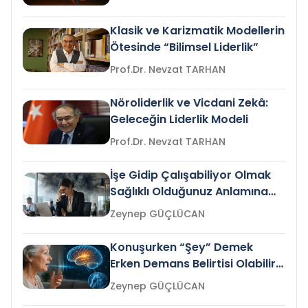
Klasik ve Karizmatik Modellerin
Ötesinde “Bilimsel Liderlik”
Prof.Dr. Nevzat TARHAN
Nöroliderlik ve Vicdani Zekâ:
Geleceğin Liderlik Modeli
Prof.Dr. Nevzat TARHAN
İşe Gidip Çalışabiliyor Olmak
Sağlıklı Olduğunuz Anlamına
Gelir mi?
Zeynep GÜÇLÜCAN
Konuşurken “Şey” Demek
Erken Demans Belirtisi Olabilir
mi?
Zeynep GÜÇLÜCAN