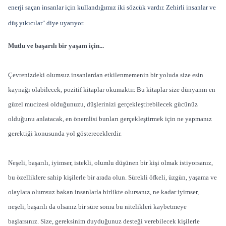
enerji saçan insanlar için kullandığımız iki sözcük vardır. Zehirli insanlar ve
düş yıkıcılar" diye uyarıyor.
Mutlu ve başarılı bir yaşam için...
Çevrenizdeki olumsuz insanlardan etkilenmemenin bir yoluda size esin
kaynağı olabilecek, pozitif kitaplar okumaktır. Bu kitaplar size dünyanın en
güzel mucizesi olduğunuzu, düşlerinizi gerçekleştirebilecek gücünüz
olduğunu anlatacak, en önemlisi bunları gerçekleştirmek için ne yapmanız
gerektiği konusunda yol göstereceklerdir.
Neşeli, başarılı, iyimser, istekli, olumlu düşünen bir kişi olmak istiyorsanız,
bu özelliklere sahip kişilerle bir arada olun. Sürekli öfkeli, üzgün, yaşama ve
olaylara olumsuz bakan insanlarla birlikte olursanız, ne kadar iyimser,
neşeli, başarılı da olsanız bir süre sonra bu nitelikleri kaybetmeye
başlarsınız. Size, gereksinim duyduğunuz desteği verebilecek kişilerle