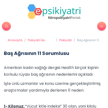
Anasayfa
/
Psikiyatri'de
/
Psikiyatri
/
Baş Ağrısının 11
Tedavi Yöntemleri
Sorumlusu
Baş Ağrısının 11 Sorumlusu
Amerikan kadın sağlığı dergisi Health birçok kişinin
korkulu rüyası baş ağrısının nedenlerini açıkladı.
İşte ünlü uzmanlar ve konu üzerine gerçekleştirilmiş
araştırmalar yardımıyla derlenen 11 neden:
1- Kilonuz:
“Vücut kitle indeksi” 30 olan, yani kilolu