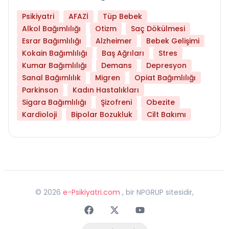
Psikiyatri
AFAZİ
Tüp Bebek
Alkol Bağımlılığı
Otizm
Saç Dökülmesi
Esrar Bağımlılığı
Alzheimer
Bebek Gelişimi
Kokain Bağımlılığı
Baş Ağrıları
Stres
Kumar Bağımlılığı
Demans
Depresyon
Sanal Bağımlılık
Migren
Opiat Bağımlılığı
Parkinson
Kadın Hastalıkları
Sigara Bağımlılığı
Şizofreni
Obezite
Kardioloji
Bipolar Bozukluk
Cilt Bakımı
©
2026
e-Psikiyatri.com
, bir NPGRUP sitesidir,
Faceebok
Twitter
Youtube