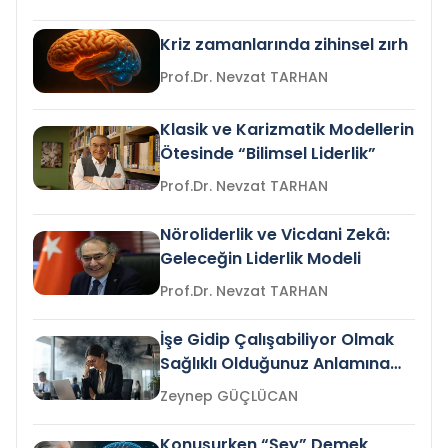
Kriz zamanlarında zihinsel zırh
Prof.Dr. Nevzat TARHAN
Klasik ve Karizmatik Modellerin
Ötesinde “Bilimsel Liderlik”
Prof.Dr. Nevzat TARHAN
Nöroliderlik ve Vicdani Zekâ:
Geleceğin Liderlik Modeli
Prof.Dr. Nevzat TARHAN
İşe Gidip Çalışabiliyor Olmak
Sağlıklı Olduğunuz Anlamına
Gelir mi?
Zeynep GÜÇLÜCAN
Konuşurken “Şey” Demek