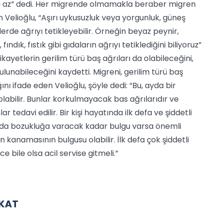
ha az” dedi. Her migrende olmamakla beraber migren
 Velioğlu, “Aşırı uykusuzluk veya yorgunluk, güneş
lerde ağrıyı tetikleyebilir. Örneğin beyaz peynir,
ındık, fıstık gibi gıdaların ağrıyı tetiklediğini biliyoruz”
kayetlerin gerilim türü baş ağrıları da olabileceğini,
bulunabileceğini kaydetti. Migreni, gerilim türü baş
ı ifade eden Velioğlu, şöyle dedi: “Bu, ayda bir
 olabilir. Bunlar korkulmayacak bas ağrılarıdır ve
r tedavi edilir. Bir kişi hayatında ilk defa ve şiddetli
ında bozukluğa varacak kadar bulgu varsa önemli
n kanamasının bulgusu olabilir. İlk defa çok şiddetli
 bile olsa acil servise gitmeli.”
KKAT