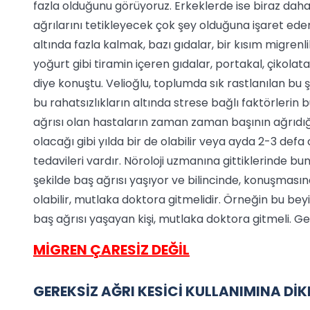
fazla olduğunu görüyoruz. Erkeklerde ise biraz da
ağrılarını tetikleyecek çok şey olduğuna işaret eden
altında fazla kalmak, bazı gıdalar, bir kısım migrenli
yoğurt gibi tiramin içeren gıdalar, portakal, çikolata, f
diye konuştu. Velioğlu, toplumda sık rastlanılan bu şi
bu rahatsızlıkların altında strese bağlı faktörlerin 
ağrısı olan hastaların zaman zaman başının ağrıdığın
olacağı gibi yılda bir de olabilir veya ayda 2-3 defa
tedavileri vardır. Nöroloji uzmanına gittiklerinde bunla
şekilde baş ağrısı yaşıyor ve bilincinde, konuşmas
olabilir, mutlaka doktora gitmelidir. Örneğin bu beyi
baş ağrısı yaşayan kişi, mutlaka doktora gitmeli. Gece
MİGREN ÇARESİZ DEĞİL
GEREKSİZ AĞRI KESİCİ KULLANIMINA Dİ