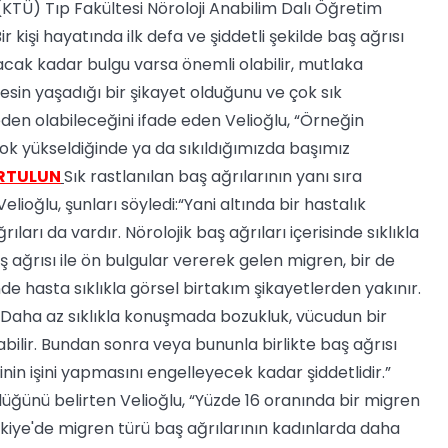
(KTÜ) Tıp Fakültesi Nöroloji Anabilim Dalı Öğretim
Bir kişi hayatında ilk defa ve şiddetli şekilde baş ağrısı
cak kadar bulgu varsa önemli olabilir, mutlaka
kesin yaşadığı bir şikayet olduğunu ve çok sık
neden olabileceğini ifade eden Velioğlu, “Örneğin
 yükseldiğinde ya da sıkıldığımızda başımız
URTULUN
Sık rastlanılan baş ağrılarının yanı sıra
lioğlu, şunları söyledi:“Yani altında bir hastalık
 da vardır. Nörolojik baş ağrıları içerisinde sıklıkla
aş ağrısı ile ön bulgular vererek gelen migren, bir de
 hasta sıklıkla görsel birtakım şikayetlerden yakınır.
 Daha az sıklıkla konuşmada bozukluk, vücudun bir
ilir. Bundan sonra veya bununla birlikte baş ağrısı
şinin işini yapmasını engelleyecek kadar şiddetlidir.”
düğünü belirten Velioğlu, “Yüzde 16 oranında bir migren
ürkiye'de migren türü baş ağrılarının kadınlarda daha