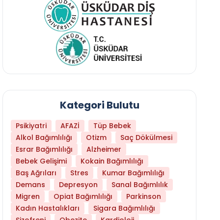
Kategori Bulutu
Psikiyatri
AFAZİ
Tüp Bebek
Alkol Bağımlılığı
Otizm
Saç Dökülmesi
Esrar Bağımlılığı
Alzheimer
Bebek Gelişimi
Kokain Bağımlılığı
Baş Ağrıları
Stres
Kumar Bağımlılığı
Daha Az Protein Tüketmek Yaşlanmayı Yava
Demans
Depresyon
Sanal Bağımlılık
Migren
Opiat Bağımlılığı
Parkinson
Kadın Hastalıkları
Sigara Bağımlılığı