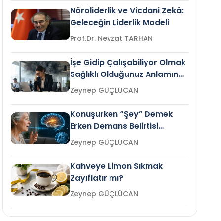
Nöroliderlik ve Vicdani Zekâ:
Geleceğin Liderlik Modeli
Prof.Dr. Nevzat TARHAN
İşe Gidip Çalışabiliyor Olmak
Sağlıklı Olduğunuz Anlamına
Gelir mi?
Zeynep GÜÇLÜCAN
Konuşurken “Şey” Demek
Erken Demans Belirtisi
Olabilir mi?
Zeynep GÜÇLÜCAN
Kahveye Limon Sıkmak
Zayıflatır mı?
Zeynep GÜÇLÜCAN