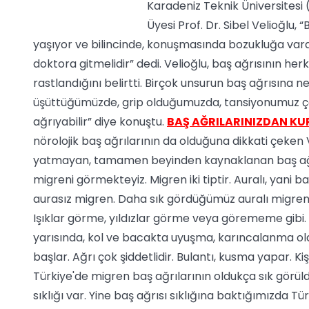
Karadeniz Teknik Üniversitesi 
Üyesi Prof. Dr. Sibel Velioğlu, “
yaşıyor ve bilincinde, konuşmasında bozukluğa vara
doktora gitmelidir” dedi. Velioğlu, baş ağrısının her
rastlandığını belirtti. Birçok unsurun baş ağrısına 
üşüttüğümüzde, grip olduğumuzda, tansiyonumuz çok
ağrıyabilir” diye konuştu.
BAŞ AĞRILARINIZDAN K
nörolojik baş ağrılarının da olduğuna dikkati çeken Ve
yatmayan, tamamen beyinden kaynaklanan baş ağrıları
migreni görmekteyiz. Migren iki tiptir. Auralı, yani b
aurasız migren. Daha sık gördüğümüz auralı migrende
Işıklar görme, yıldızlar görme veya görememe gibi.
yarısında, kol ve bacakta uyuşma, karıncalanma olab
başlar. Ağrı çok şiddetlidir. Bulantı, kusma yapar. Ki
Türkiye'de migren baş ağrılarının oldukça sık görül
sıklığı var. Yine baş ağrısı sıklığına baktığımızda T