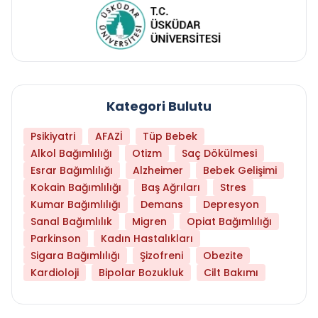
Kategori Bulutu
Psikiyatri
AFAZİ
Tüp Bebek
Alkol Bağımlılığı
Otizm
Saç Dökülmesi
Esrar Bağımlılığı
Alzheimer
Bebek Gelişimi
Kokain Bağımlılığı
Baş Ağrıları
Stres
Kumar Bağımlılığı
Demans
Depresyon
Sanal Bağımlılık
Migren
Opiat Bağımlılığı
Parkinson
Kadın Hastalıkları
Sigara Bağımlılığı
Şizofreni
Obezite
Kardioloji
Bipolar Bozukluk
Cilt Bakımı