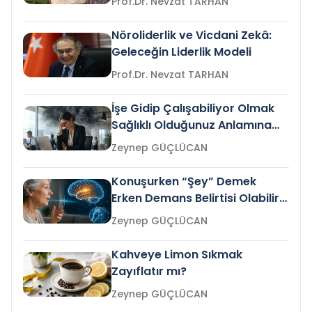
Prof.Dr. Nevzat TARHAN
Nöroliderlik ve Vicdani Zekâ:
Geleceğin Liderlik Modeli
Prof.Dr. Nevzat TARHAN
İşe Gidip Çalışabiliyor Olmak
Sağlıklı Olduğunuz Anlamına
Gelir mi?
Zeynep GÜÇLÜCAN
Konuşurken “Şey” Demek
Erken Demans Belirtisi Olabilir
mi?
Zeynep GÜÇLÜCAN
Kahveye Limon Sıkmak
Zayıflatır mı?
Zeynep GÜÇLÜCAN