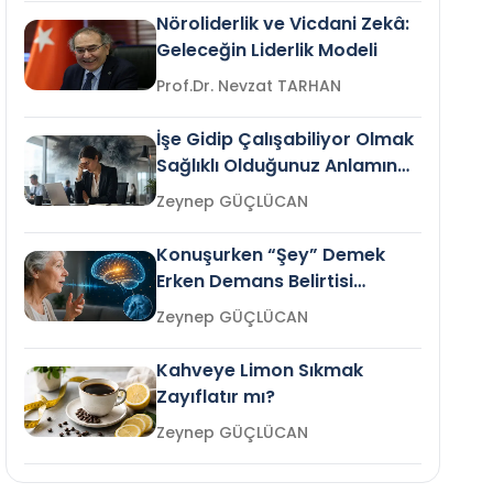
Nöroliderlik ve Vicdani Zekâ:
Geleceğin Liderlik Modeli
Prof.Dr. Nevzat TARHAN
İşe Gidip Çalışabiliyor Olmak
Sağlıklı Olduğunuz Anlamına
Gelir mi?
Zeynep GÜÇLÜCAN
Konuşurken “Şey” Demek
Erken Demans Belirtisi
Olabilir mi?
Zeynep GÜÇLÜCAN
Kahveye Limon Sıkmak
Zayıflatır mı?
Zeynep GÜÇLÜCAN