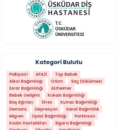
Kategori Bulutu
Psikiyatri
AFAZİ
Tüp Bebek
Alkol Bağımlılığı
Otizm
Saç Dökülmesi
Esrar Bağımlılığı
Alzheimer
Bebek Gelişimi
Kokain Bağımlılığı
Baş Ağrıları
Stres
Kumar Bağımlılığı
Daha Az Protein Tüketmek Yaşlanmayı Yava
Demans
Depresyon
Sanal Bağımlılık
Migren
Opiat Bağımlılığı
Parkinson
Kadın Hastalıkları
Sigara Bağımlılığı