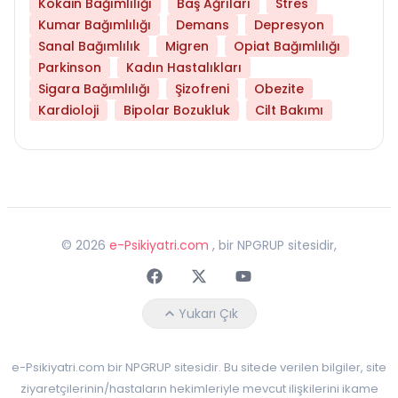
Kokain Bağımlılığı
Baş Ağrıları
Stres
Kumar Bağımlılığı
Demans
Depresyon
Sanal Bağımlılık
Migren
Opiat Bağımlılığı
Parkinson
Kadın Hastalıkları
Sigara Bağımlılığı
Şizofreni
Obezite
Kardioloji
Bipolar Bozukluk
Cilt Bakımı
©
2026
e-Psikiyatri.com
, bir NPGRUP sitesidir,
Faceebok
Twitter
Youtube
Yukarı Çık
e-Psikiyatri.com bir NPGRUP sitesidir. Bu sitede verilen bilgiler, site
ziyaretçilerinin/hastaların hekimleriyle mevcut ilişkilerini ikame