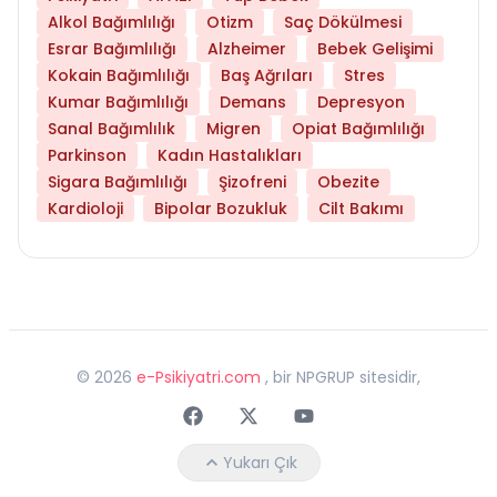
Alkol Bağımlılığı
Otizm
Saç Dökülmesi
Esrar Bağımlılığı
Alzheimer
Bebek Gelişimi
Kokain Bağımlılığı
Baş Ağrıları
Stres
Kumar Bağımlılığı
Demans
Depresyon
Sanal Bağımlılık
Migren
Opiat Bağımlılığı
Parkinson
Kadın Hastalıkları
Sigara Bağımlılığı
Şizofreni
Obezite
Kardioloji
Bipolar Bozukluk
Cilt Bakımı
©
2026
e-Psikiyatri.com
, bir NPGRUP sitesidir,
Faceebok
Twitter
Youtube
Yukarı Çık