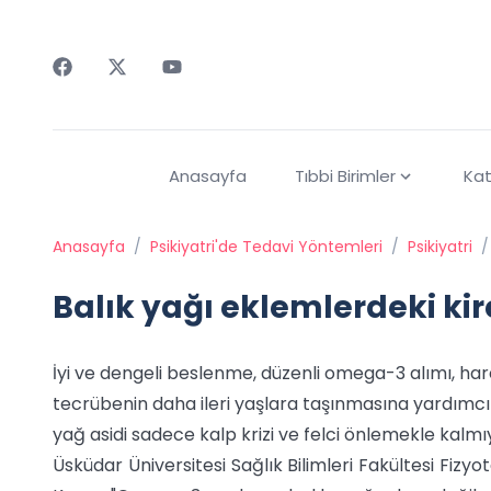
Faceebok
Twitter
Youtube
Anasayfa
Tıbbi Birimler
Kat
Anasayfa
/
Psikiyatri'de Tedavi Yöntemleri
/
Psikiyatri
/
Balık yağı eklemlerdeki ki
İyi ve dengeli beslenme, düzenli omega-3 alımı, h
tecrübenin daha ileri yaşlara taşınmasına yardımcı
yağ asidi sadece kalp krizi ve felci önlemekle kalmı
Üsküdar Üniversitesi Sağlık Bilimleri Fakültesi Fiz