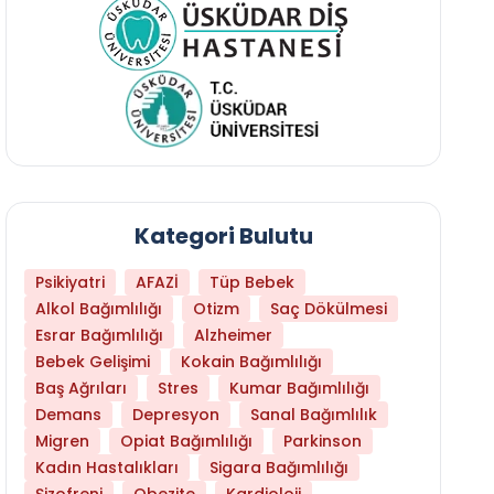
Kategori Bulutu
Psikiyatri
AFAZİ
Tüp Bebek
Alkol Bağımlılığı
Otizm
Saç Dökülmesi
Esrar Bağımlılığı
Alzheimer
Bebek Gelişimi
Kokain Bağımlılığı
Baş Ağrıları
Stres
Kumar Bağımlılığı
Libido Yüksekliği
Demans
Depresyon
Sanal Bağımlılık
Migren
Opiat Bağımlılığı
Parkinson
Kadın Hastalıkları
Sigara Bağımlılığı