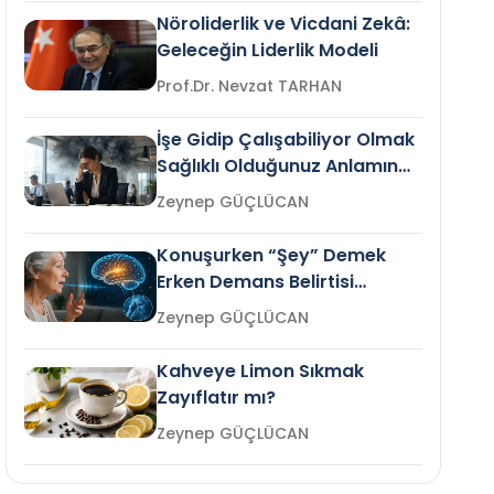
Nöroliderlik ve Vicdani Zekâ:
Geleceğin Liderlik Modeli
Prof.Dr. Nevzat TARHAN
İşe Gidip Çalışabiliyor Olmak
Sağlıklı Olduğunuz Anlamına
Gelir mi?
Zeynep GÜÇLÜCAN
Konuşurken “Şey” Demek
Erken Demans Belirtisi
Olabilir mi?
Zeynep GÜÇLÜCAN
Kahveye Limon Sıkmak
Zayıflatır mı?
Zeynep GÜÇLÜCAN