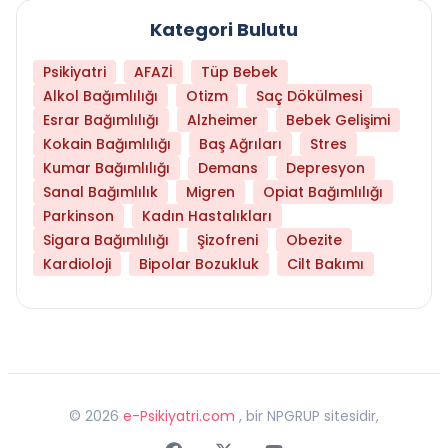
Kategori Bulutu
Psikiyatri
AFAZİ
Tüp Bebek
Alkol Bağımlılığı
Otizm
Saç Dökülmesi
Esrar Bağımlılığı
Alzheimer
Bebek Gelişimi
Kokain Bağımlılığı
Baş Ağrıları
Stres
Kumar Bağımlılığı
Demans
Depresyon
Sanal Bağımlılık
Migren
Opiat Bağımlılığı
Parkinson
Kadın Hastalıkları
Sigara Bağımlılığı
Şizofreni
Obezite
Kardioloji
Bipolar Bozukluk
Cilt Bakımı
©
2026
e-Psikiyatri.com
, bir NPGRUP sitesidir,