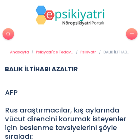
Anasayfa
/
Psikiyatri'de Tedavi
/
Psikiyatri
/
BALIK İLTİHABI
Yöntemleri
AZALTIR
BALIK İLTİHABI AZALTIR
AFP
Rus araştırmacılar, kış aylarında
vücut direncini korumak isteyenler
için beslenme tavsiyelerini şöyle
sıraladı: