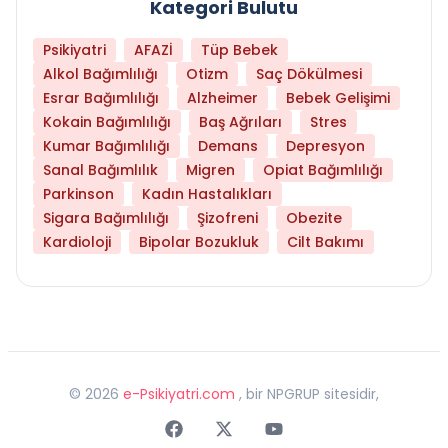
Kategori Bulutu
Psikiyatri
AFAZİ
Tüp Bebek
Alkol Bağımlılığı
Otizm
Saç Dökülmesi
Esrar Bağımlılığı
Alzheimer
Bebek Gelişimi
Kokain Bağımlılığı
Baş Ağrıları
Stres
Kumar Bağımlılığı
Demans
Depresyon
Sanal Bağımlılık
Migren
Opiat Bağımlılığı
Parkinson
Kadın Hastalıkları
Sigara Bağımlılığı
Şizofreni
Obezite
Kardioloji
Bipolar Bozukluk
Cilt Bakımı
©
2026
e-Psikiyatri.com
, bir NPGRUP sitesidir,