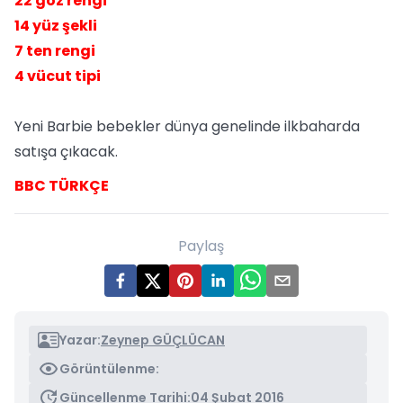
22 göz rengi
14 yüz şekli
7 ten rengi
4 vücut tipi
Yeni Barbie bebekler dünya genelinde ilkbaharda
satışa çıkacak.
BBC TÜRKÇE
Paylaş
Yazar:
Zeynep GÜÇLÜCAN
Görüntülenme:
Güncellenme Tarihi:
04 Şubat 2016