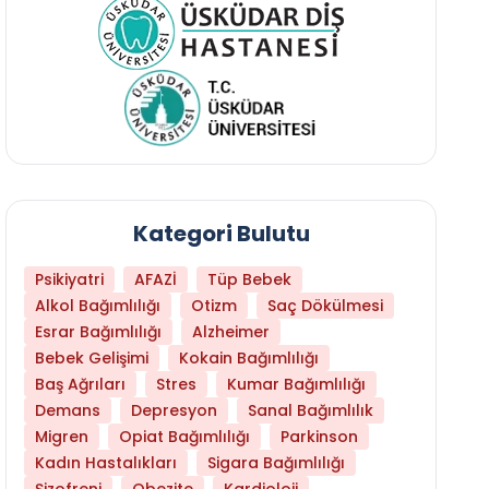
Kategori Bulutu
Psikiyatri
AFAZİ
Tüp Bebek
Alkol Bağımlılığı
Otizm
Saç Dökülmesi
Esrar Bağımlılığı
Alzheimer
Bebek Gelişimi
Kokain Bağımlılığı
Baş Ağrıları
Stres
Kumar Bağımlılığı
Daha Az Protein Tüketmek Yaşlanmayı Yava
Demans
Depresyon
Sanal Bağımlılık
Migren
Opiat Bağımlılığı
Parkinson
Kadın Hastalıkları
Sigara Bağımlılığı