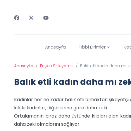
Faceebok
Twitter
Youtube
Anasayfa
Tıbbi Birimler
Kat
Anasayfa
/
Erişkin Psikiyatrisi
/
Balık etli kadın daha mı z
Balık etli kadın daha mı ze
Kadınlar her ne kadar balık etli olmaktan şikayetç
kilolu kadınlar, diğerlerine göre daha zeki.
Ortalamanın biraz daha üstünde kiloları olan kadınl
daha zeki olmalarını sağlıyor.