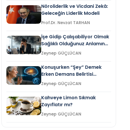
Nöroliderlik ve Vicdani Zekâ:
Geleceğin Liderlik Modeli
Prof.Dr. Nevzat TARHAN
İşe Gidip Çalışabiliyor Olmak
Sağlıklı Olduğunuz Anlamına
Gelir mi?
Zeynep GÜÇLÜCAN
Konuşurken “Şey” Demek
Erken Demans Belirtisi
Olabilir mi?
Zeynep GÜÇLÜCAN
Kahveye Limon Sıkmak
Zayıflatır mı?
Zeynep GÜÇLÜCAN