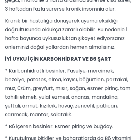
geçici, 1 hafta ile 3 hafta arasında sürerse kısa süreli,
3 haftadan fazla sürerse kronik insomnia olur.
Kronik bir hastalığa dönüşerek uyuma eksikliği
doğrultusunda oldukça zararlı olabilir. Bu nedenle 1
hafta boyunca uykusuzluktan şikayet ediyorsanız
önleminizi doğal yollardan hemen almalısınız.
İYİ UYKU İÇİN KARBONHİDRAT VE B6 ŞART
* Karbonhidratlı besinler: Fasulye, mercimek,
bezelye, patates, elma, kayısı, böğürtlen, portakal,
muz, üzüm, greyfurt, mısır, soğan, esmer pirinç, tam
tahıllı ekmek, yulaf ezmesi, ananas, mandalina,
şeftali, armut, kızılcık, havuç, zencefil, patlıcan,
sarımsak, mantar, salatalık.
* B6 içeren besinler: Esmer pirinç ve buğday.
* Kurutulmuş bitkiler ve baharatlarda da B6 vitamini