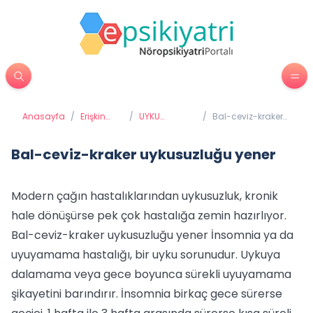
Anasayfa
/
Erişkin
/
UYKU
/
Bal-ceviz-kraker
Psikiyatrisi
BOZUKLUKLARI
uykusuzluğu
yener
Bal-ceviz-kraker uykusuzluğu yener
Modern çağın hastalıklarından uykusuzluk, kronik
hale dönüşürse pek çok hastalığa zemin hazırlıyor.
Bal-ceviz-kraker uykusuzluğu yener İnsomnia ya da
uyuyamama hastalığı, bir uyku sorunudur. Uykuya
dalamama veya gece boyunca sürekli uyuyamama
şikayetini barındırır. İnsomnia birkaç gece sürerse