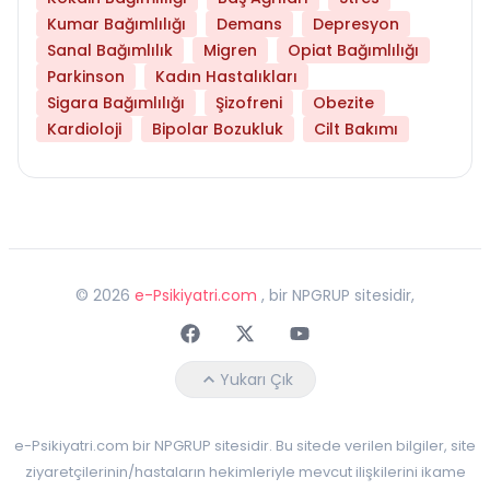
Kumar Bağımlılığı
Demans
Depresyon
Sanal Bağımlılık
Migren
Opiat Bağımlılığı
Parkinson
Kadın Hastalıkları
Sigara Bağımlılığı
Şizofreni
Obezite
Kardioloji
Bipolar Bozukluk
Cilt Bakımı
©
2026
e-Psikiyatri.com
, bir NPGRUP sitesidir,
Faceebok
Twitter
Youtube
Yukarı Çık
e-Psikiyatri.com bir NPGRUP sitesidir. Bu sitede verilen bilgiler, site
ziyaretçilerinin/hastaların hekimleriyle mevcut ilişkilerini ikame