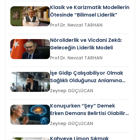
Klasik ve Karizmatik Modellerin
Ötesinde “Bilimsel Liderlik”
Prof.Dr. Nevzat TARHAN
Nöroliderlik ve Vicdani Zekâ:
Geleceğin Liderlik Modeli
Prof.Dr. Nevzat TARHAN
İşe Gidip Çalışabiliyor Olmak
Sağlıklı Olduğunuz Anlamına
Gelir mi?
Zeynep GÜÇLÜCAN
Konuşurken “Şey” Demek
Erken Demans Belirtisi Olabilir
mi?
Zeynep GÜÇLÜCAN
Kahveye Limon Sıkmak