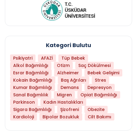
Kategori Bulutu
Psikiyatri
AFAZİ
Tüp Bebek
Alkol Bağımlılığı
Otizm
Saç Dökülmesi
Esrar Bağımlılığı
Alzheimer
Bebek Gelişimi
Kokain Bağımlılığı
Baş Ağrıları
Stres
Kumar Bağımlılığı
Demans
Depresyon
Sanal Bağımlılık
Migren
Opiat Bağımlılığı
Parkinson
Kadın Hastalıkları
Sigara Bağımlılığı
Şizofreni
Obezite
Kardioloji
Bipolar Bozukluk
Cilt Bakımı