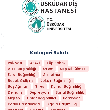
Kategori Bulutu
Psikiyatri
AFAZİ
Tüp Bebek
Alkol Bağımlılığı
Otizm
Saç Dökülmesi
Esrar Bağımlılığı
Alzheimer
Bebek Gelişimi
Kokain Bağımlılığı
Baş Ağrıları
Stres
Kumar Bağımlılığı
Daha Az Protein Tüketmek Yaşlanmayı Yava
Demans
Depresyon
Sanal Bağımlılık
Migren
Opiat Bağımlılığı
Parkinson
Kadın Hastalıkları
Sigara Bağımlılığı