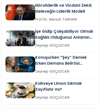
Nöroliderlik ve Vicdani Zekâ:
Geleceğin Liderlik Modeli
Prof.Dr. Nevzat TARHAN
İşe Gidip Çalışabiliyor Olmak
Sağlıklı Olduğunuz Anlamına
Gelir mi?
Zeynep GÜÇLÜCAN
Konuşurken “Şey” Demek
Erken Demans Belirtisi
Olabilir mi?
Zeynep GÜÇLÜCAN
Kahveye Limon Sıkmak
Zayıflatır mı?
Zeynep GÜÇLÜCAN