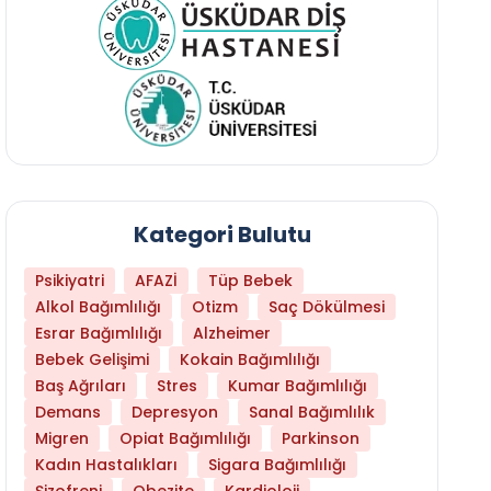
Kategori Bulutu
Psikiyatri
AFAZİ
Tüp Bebek
Alkol Bağımlılığı
Otizm
Saç Dökülmesi
Esrar Bağımlılığı
Alzheimer
Bebek Gelişimi
Kokain Bağımlılığı
Baş Ağrıları
Stres
Kumar Bağımlılığı
Daha Az Protein Tüketmek Yaşlanmayı Yava
Demans
Depresyon
Sanal Bağımlılık
Migren
Opiat Bağımlılığı
Parkinson
Kadın Hastalıkları
Sigara Bağımlılığı