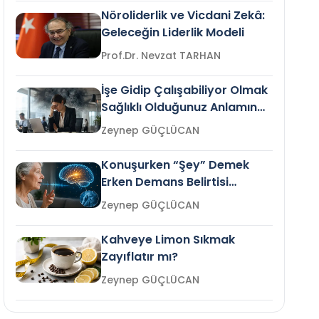
Nöroliderlik ve Vicdani Zekâ:
Geleceğin Liderlik Modeli
Prof.Dr. Nevzat TARHAN
İşe Gidip Çalışabiliyor Olmak
Sağlıklı Olduğunuz Anlamına
Gelir mi?
Zeynep GÜÇLÜCAN
Konuşurken “Şey” Demek
Erken Demans Belirtisi
Olabilir mi?
Zeynep GÜÇLÜCAN
Kahveye Limon Sıkmak
Zayıflatır mı?
Zeynep GÜÇLÜCAN