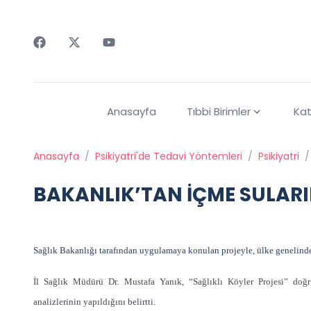
Faceebok
Twitter
Youtube
Anasayfa
Tıbbi Birimler
Kat
Anasayfa
/
Psikiyatri'de Tedavi Yöntemleri
/
Psikiyatri
/
BAKANLIK’TAN İÇME SULARI
Sağlık Bakanlığı tarafından uygulamaya konulan projeyle, ülke genelindek
İl Sağlık Müdürü Dr. Mustafa Yanık, “Sağlıklı Köyler Projesi” doğr
analizlerinin yapıldığını belirtti.