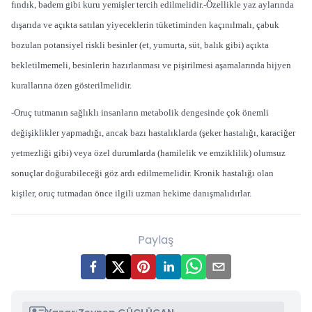
fındık, badem gibi kuru yemişler tercih edilmelidir.-Özellikle yaz aylarında
dışarıda ve açıkta satılan yiyeceklerin tüketiminden kaçınılmalı, çabuk
bozulan potansiyel riskli besinler (et, yumurta, süt, balık gibi) açıkta
bekletilmemeli, besinlerin hazırlanması ve pişirilmesi aşamalarında hijyen
kurallarına özen gösterilmelidir.
-Oruç tutmanın sağlıklı insanların metabolik dengesinde çok önemli
değişiklikler yapmadığı, ancak bazı hastalıklarda (şeker hastalığı, karaciğer
yetmezliği gibi) veya özel durumlarda (hamilelik ve emziklilik) olumsuz
sonuçlar doğurabileceği göz ardı edilmemelidir. Kronik hastalığı olan
kişiler, oruç tutmadan önce ilgili uzman hekime danışmalıdırlar.
Paylaş