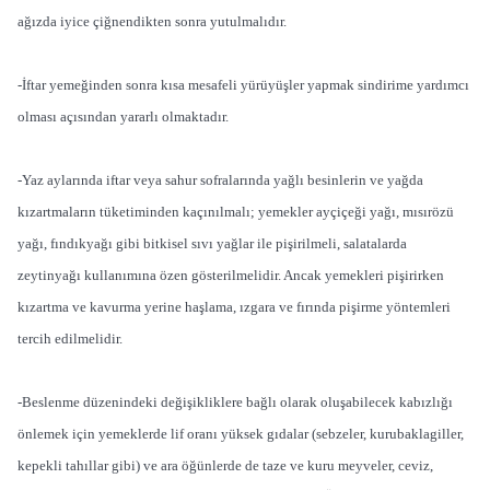
ağızda iyice çiğnendikten sonra yutulmalıdır.
-İftar yemeğinden sonra kısa mesafeli yürüyüşler yapmak sindirime yardımcı
olması açısından yararlı olmaktadır.
-Yaz aylarında iftar veya sahur sofralarında yağlı besinlerin ve yağda
kızartmaların tüketiminden kaçınılmalı; yemekler ayçiçeği yağı, mısırözü
yağı, fındıkyağı gibi bitkisel sıvı yağlar ile pişirilmeli, salatalarda
zeytinyağı kullanımına özen gösterilmelidir. Ancak yemekleri pişirirken
kızartma ve kavurma yerine haşlama, ızgara ve fırında pişirme yöntemleri
tercih edilmelidir.
-Beslenme düzenindeki değişikliklere bağlı olarak oluşabilecek kabızlığı
önlemek için yemeklerde lif oranı yüksek gıdalar (sebzeler, kurubaklagiller,
kepekli tahıllar gibi) ve ara öğünlerde de taze ve kuru meyveler, ceviz,