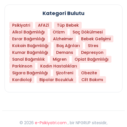
Kategori Bulutu
Psikiyatri
AFAZİ
Tüp Bebek
Alkol Bağımlılığı
Otizm
Saç Dökülmesi
Esrar Bağımlılığı
Alzheimer
Bebek Gelişimi
Kokain Bağımlılığı
Baş Ağrıları
Stres
Kumar Bağımlılığı
Demans
Depresyon
Sanal Bağımlılık
Migren
Opiat Bağımlılığı
Parkinson
Kadın Hastalıkları
Sigara Bağımlılığı
Şizofreni
Obezite
Kardioloji
Bipolar Bozukluk
Cilt Bakımı
©
2026
e-Psikiyatri.com
, bir NPGRUP sitesidir,