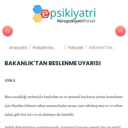
Anasayfa
/
Psikiyatri'de
/
Psikiyatri
/
BAKANLIK'TAN
Tedavi
BESLENME
Yöntemleri
UYARISI
BAKANLIK'TAN BESLENME UYARISI
ANKA
Hava sıcaklığı nedeniyle kaybolan su ve mineral kaybının yerine konulması
için iftardan itibaren sahur sonuna kadar ayran, taze sıkılmış meyve ve sebze
suları gibi bol sıvı ve su alınması da önerildi.
Sağlık Bakanlığının açıklamasında, toplumsal hayatta önemli bir yer teşkil