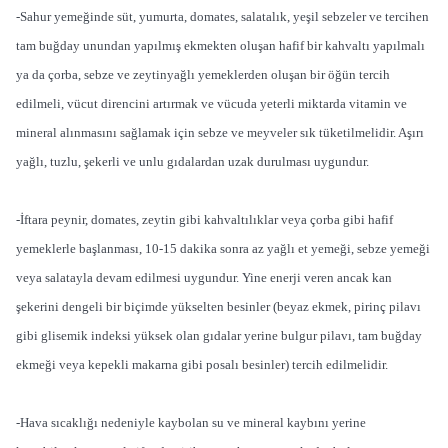
-Sahur yemeğinde süt, yumurta, domates, salatalık, yeşil sebzeler ve tercihen
tam buğday unundan yapılmış ekmekten oluşan hafif bir kahvaltı yapılmalı
ya da çorba, sebze ve zeytinyağlı yemeklerden oluşan bir öğün tercih
edilmeli, vücut direncini artırmak ve vücuda yeterli miktarda vitamin ve
mineral alınmasını sağlamak için sebze ve meyveler sık tüketilmelidir. Aşırı
yağlı, tuzlu, şekerli ve unlu gıdalardan uzak durulması uygundur.
-İftara peynir, domates, zeytin gibi kahvaltılıklar veya çorba gibi hafif
yemeklerle başlanması, 10-15 dakika sonra az yağlı et yemeği, sebze yemeği
veya salatayla devam edilmesi uygundur. Yine enerji veren ancak kan
şekerini dengeli bir biçimde yükselten besinler (beyaz ekmek, pirinç pilavı
gibi glisemik indeksi yüksek olan gıdalar yerine bulgur pilavı, tam buğday
ekmeği veya kepekli makarna gibi posalı besinler) tercih edilmelidir.
-Hava sıcaklığı nedeniyle kaybolan su ve mineral kaybını yerine