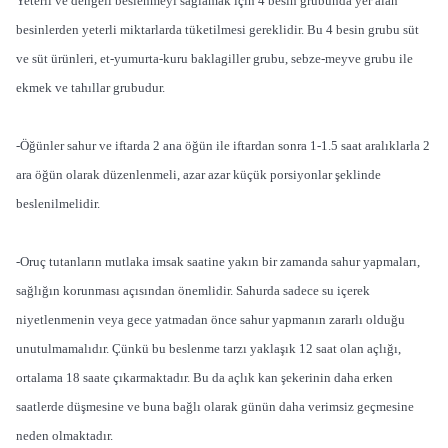
Yeterli ve dengeli beslenmeyi sağlamak için 4 besin grubunda yer alan
besinlerden yeterli miktarlarda tüketilmesi gereklidir. Bu 4 besin grubu süt
ve süt ürünleri, et-yumurta-kuru baklagiller grubu, sebze-meyve grubu ile
ekmek ve tahıllar grubudur.
-Öğünler sahur ve iftarda 2 ana öğün ile iftardan sonra 1-1.5 saat aralıklarla 2
ara öğün olarak düzenlenmeli, azar azar küçük porsiyonlar şeklinde
beslenilmelidir.
-Oruç tutanların mutlaka imsak saatine yakın bir zamanda sahur yapmaları,
sağlığın korunması açısından önemlidir. Sahurda sadece su içerek
niyetlenmenin veya gece yatmadan önce sahur yapmanın zararlı olduğu
unutulmamalıdır. Çünkü bu beslenme tarzı yaklaşık 12 saat olan açlığı,
ortalama 18 saate çıkarmaktadır. Bu da açlık kan şekerinin daha erken
saatlerde düşmesine ve buna bağlı olarak günün daha verimsiz geçmesine
neden olmaktadır.