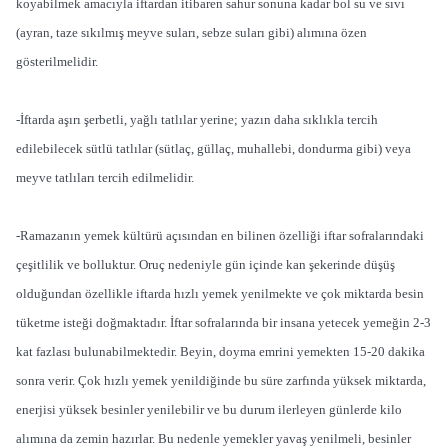
koyabilmek amacıyla iftardan itibaren sahur sonuna kadar bol su ve sıvı
(ayran, taze sıkılmış meyve suları, sebze suları gibi) alımına özen
gösterilmelidir.
-İftarda aşırı şerbetli, yağlı tatlılar yerine; yazın daha sıklıkla tercih
edilebilecek sütlü tatlılar (sütlaç, güllaç, muhallebi, dondurma gibi) veya
meyve tatlıları tercih edilmelidir.
-Ramazanın yemek kültürü açısından en bilinen özelliği iftar sofralarındaki
çeşitlilik ve bolluktur. Oruç nedeniyle gün içinde kan şekerinde düşüş
olduğundan özellikle iftarda hızlı yemek yenilmekte ve çok miktarda besin
tüketme isteği doğmaktadır. İftar sofralarında bir insana yetecek yemeğin 2-3
kat fazlası bulunabilmektedir. Beyin, doyma emrini yemekten 15-20 dakika
sonra verir. Çok hızlı yemek yenildiğinde bu süre zarfında yüksek miktarda,
enerjisi yüksek besinler yenilebilir ve bu durum ilerleyen günlerde kilo
alımına da zemin hazırlar. Bu nedenle yemekler yavaş yenilmeli, besinler