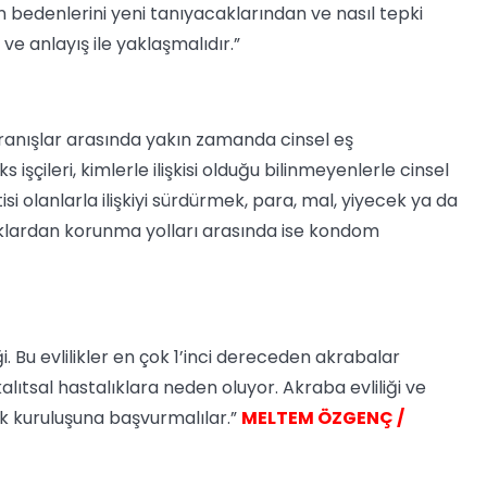
rinin bedenlerini yeni tanıyacaklarından ve nasıl tepki
ve anlayış ile yaklaşmalıdır.”
avranışlar arasında yakın zamanda cinsel eş
işçileri, kimlerle ilişkisi olduğu bilinmeyenlerle cinsel
isi olanlarla ilişkiyi sürdürmek, para, mal, yiyecek ya da
talıklardan korunma yolları arasında ise kondom
ği. Bu evlilikler en çok 1’inci dereceden akrabalar
ıtsal hastalıklara neden oluyor. Akraba evliliği ve
ık kuruluşuna başvurmalılar.”
MELTEM ÖZGENÇ /