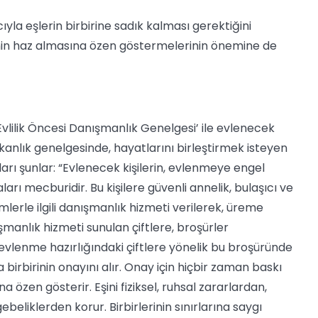
la eşlerin birbirine sadık kalması gerektiğini
rinin haz almasına özen göstermelerinin önemine de
‘Evlilik Öncesi Danışmanlık Genelgesi’ ile evlenecek
akanlık genelgesinde, hayatlarını birleştirmek isteyen
ıları şunlar: “Evlenecek kişilerin, evlenmeye engel
rı mecburidir. Bu kişilere güvenli annelik, bulaşıcı ve
emlerle ilgili danışmanlık hizmeti verilerek, üreme
anışmanlık hizmeti sunulan çiftlere, broşürler
evlenme hazırlığındaki çiftlere yönelik bu broşüründe
da birbirinin onayını alır. Onay için hiçbir zaman baskı
a özen gösterir. Eşini fiziksel, ruhsal zararlardan,
eliklerden korur. Birbirlerinin sınırlarına saygı