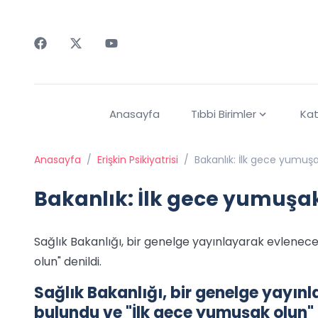
Faceebok
Twitter
Youtube
Anasayfa
Tıbbi Birimler
Kat
Anasayfa
/
Erişkin Psikiyatrisi
/
Bakanlık: İlk gece yumuş
Bakanlık: İlk gece yumuşa
Sağlık Bakanlığı, bir genelge yayınlayarak evlenece
olun" denildi.
Sağlık Bakanlığı, bir genelge yayınl
bulundu ve "İlk gece yumuşak olun" 