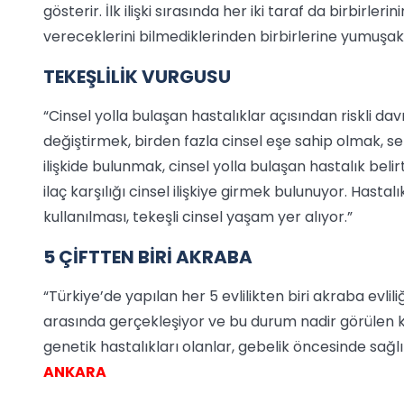
gösterir. İlk ilişki sırasında her iki taraf da birbirle
vereceklerini bilmediklerinden birbirlerine yumuşak 
TEKEŞLİLİK VURGUSU
“Cinsel yolla bulaşan hastalıklar açısından riskli d
değiştirmek, birden fazla cinsel eşe sahip olmak, seks 
ilişkide bulunmak, cinsel yolla bulaşan hastalık belirt
ilaç karşılığı cinsel ilişkiye girmek bulunuyor. Has
kullanılması, tekeşli cinsel yaşam yer alıyor.”
5 ÇİFTTEN BİRİ AKRABA
“Türkiye’de yapılan her 5 evlilikten biri akraba evlili
arasında gerçekleşiyor ve bu durum nadir görülen kal
genetik hastalıkları olanlar, gebelik öncesinde sağl
ANKARA