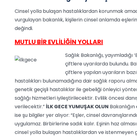
Cinsel yolla bulaşan hastalıklardan korunmak amacıy
vurgulayan bakanlık, kişilerin cinsel anlamda eşle
değindi.
MUTLU BİR EVLİLİĞİN YOLLARI
Sağlık Bakanlığı, yayımladığı 
çiftlere uyarılarda bulundu. B
çiftlere yapılan uyarıların baz
hastalıkları bulunamadığına dair sağlık raporu almala
genetik geçişli hastalıklar ile gebeliği önleyici yönt
sağlığı hizmetleri iyileştirilecektir. Evlilik öncesi d
verilecektir.”
İLK GECE YUMUŞAK OLUN
Bakanlığın 
ise şu bilgiler yer alıyor: “Eşler, cinsel davranışların
uygulamaz. Birbirlerine sadık kalır. Eşinin haz almasın
cinsel yolla bulaşan hastalıklardan ve istenmeyen geb