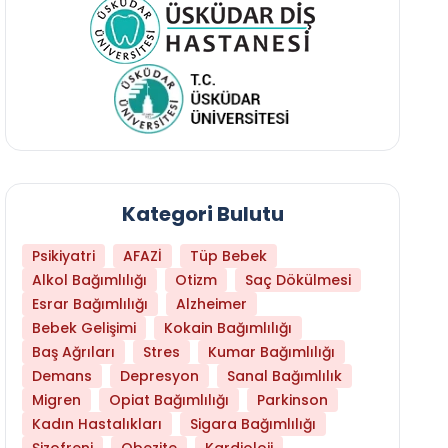
Kategori Bulutu
Psikiyatri
AFAZİ
Tüp Bebek
Alkol Bağımlılığı
Otizm
Saç Dökülmesi
Esrar Bağımlılığı
Alzheimer
Bebek Gelişimi
Kokain Bağımlılığı
Baş Ağrıları
Stres
Kumar Bağımlılığı
Libido Yüksekliği
Demans
Depresyon
Sanal Bağımlılık
Migren
Opiat Bağımlılığı
Parkinson
Kadın Hastalıkları
Sigara Bağımlılığı