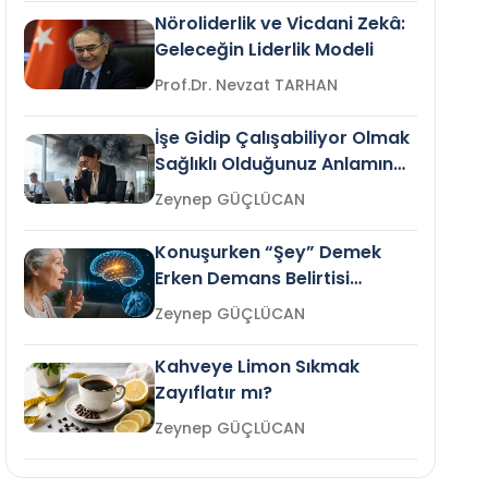
Nöroliderlik ve Vicdani Zekâ:
Geleceğin Liderlik Modeli
Prof.Dr. Nevzat TARHAN
İşe Gidip Çalışabiliyor Olmak
Sağlıklı Olduğunuz Anlamına
Gelir mi?
Zeynep GÜÇLÜCAN
Konuşurken “Şey” Demek
Erken Demans Belirtisi
Olabilir mi?
Zeynep GÜÇLÜCAN
Kahveye Limon Sıkmak
Zayıflatır mı?
Zeynep GÜÇLÜCAN