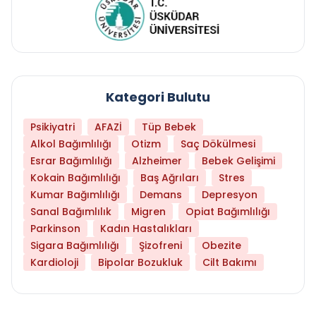
Kategori Bulutu
Psikiyatri
AFAZİ
Tüp Bebek
Alkol Bağımlılığı
Otizm
Saç Dökülmesi
Esrar Bağımlılığı
Alzheimer
Bebek Gelişimi
Kokain Bağımlılığı
Baş Ağrıları
Stres
Kumar Bağımlılığı
Demans
Depresyon
Sanal Bağımlılık
Migren
Opiat Bağımlılığı
Parkinson
Kadın Hastalıkları
Sigara Bağımlılığı
Şizofreni
Obezite
Kardioloji
Bipolar Bozukluk
Cilt Bakımı