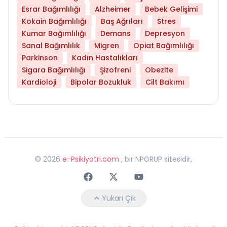
Esrar Bağımlılığı
Alzheimer
Bebek Gelişimi
Kokain Bağımlılığı
Baş Ağrıları
Stres
Kumar Bağımlılığı
Demans
Depresyon
Sanal Bağımlılık
Migren
Opiat Bağımlılığı
Parkinson
Kadın Hastalıkları
Sigara Bağımlılığı
Şizofreni
Obezite
Kardioloji
Bipolar Bozukluk
Cilt Bakımı
©
2026
e-Psikiyatri.com
, bir NPGRUP sitesidir,
Faceebok
Twitter
Youtube
Yukarı Çık