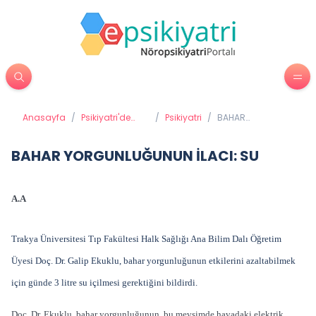
Anasayfa
/
Psikiyatri'de
/
Psikiyatri
/
BAHAR
Tedavi
YORGUNLUĞUNUN
Yöntemleri
İLACI: SU
BAHAR YORGUNLUĞUNUN İLACI: SU
A.A
Trakya Üniversitesi Tıp Fakültesi Halk Sağlığı Ana Bilim Dalı Öğretim
Üyesi Doç. Dr. Galip Ekuklu, bahar yorgunluğunun etkilerini azaltabilmek
için günde 3 litre su içilmesi gerektiğini bildirdi.
Doç. Dr. Ekuklu, bahar yorgunluğunun, bu mevsimde havadaki elektrik