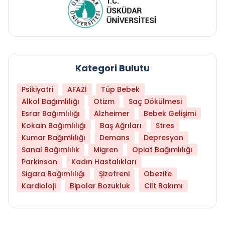
Kategori Bulutu
Psikiyatri
AFAZİ
Tüp Bebek
Alkol Bağımlılığı
Otizm
Saç Dökülmesi
Esrar Bağımlılığı
Alzheimer
Bebek Gelişimi
Kokain Bağımlılığı
Baş Ağrıları
Stres
Kumar Bağımlılığı
Demans
Depresyon
Sanal Bağımlılık
Migren
Opiat Bağımlılığı
Parkinson
Kadın Hastalıkları
Sigara Bağımlılığı
Şizofreni
Obezite
Kardioloji
Bipolar Bozukluk
Cilt Bakımı