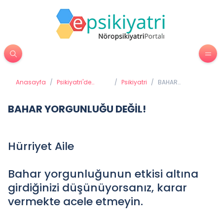
Anasayfa
/
Psikiyatri'de
/
Psikiyatri
/
BAHAR
Tedavi Yöntemleri
YORGUNLUĞU
DEĞİL!
BAHAR YORGUNLUĞU DEĞİL!
Hürriyet Aile
Bahar yorgunluğunun etkisi altına
girdiğinizi düşünüyorsanız, karar
vermekte acele etmeyin.