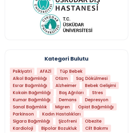
Kategori Bulutu
Psikiyatri
AFAZİ
Tüp Bebek
Alkol Bağımlılığı
Otizm
Saç Dökülmesi
Esrar Bağımlılığı
Alzheimer
Bebek Gelişimi
Kokain Bağımlılığı
Baş Ağrıları
Stres
Kumar Bağımlılığı
Demans
Depresyon
Sanal Bağımlılık
Migren
Opiat Bağımlılığı
Parkinson
Kadın Hastalıkları
Sigara Bağımlılığı
Şizofreni
Obezite
Kardioloji
Bipolar Bozukluk
Cilt Bakımı