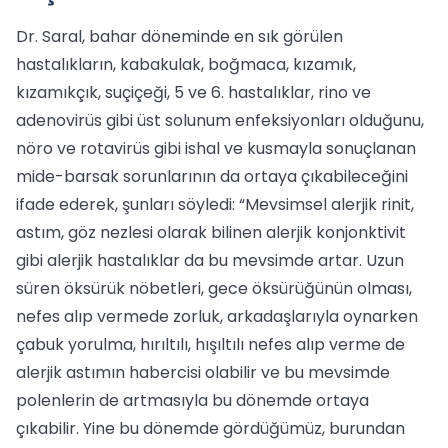
Dr. Saral, bahar döneminde en sık görülen
hastalıkların, kabakulak, boğmaca, kızamık,
kızamıkçık, suçiçeği, 5 ve 6. hastalıklar, rino ve
adenovirüs gibi üst solunum enfeksiyonları olduğunu,
nöro ve rotavirüs gibi ishal ve kusmayla sonuçlanan
mide-barsak sorunlarının da ortaya çıkabileceğini
ifade ederek, şunları söyledi: “Mevsimsel alerjik rinit,
astım, göz nezlesi olarak bilinen alerjik konjonktivit
gibi alerjik hastalıklar da bu mevsimde artar. Uzun
süren öksürük nöbetleri, gece öksürüğünün olması,
nefes alıp vermede zorluk, arkadaşlarıyla oynarken
çabuk yorulma, hırıltılı, hışıltılı nefes alıp verme de
alerjik astımın habercisi olabilir ve bu mevsimde
polenlerin de artmasıyla bu dönemde ortaya
çıkabilir. Yine bu dönemde gördüğümüz, burundan