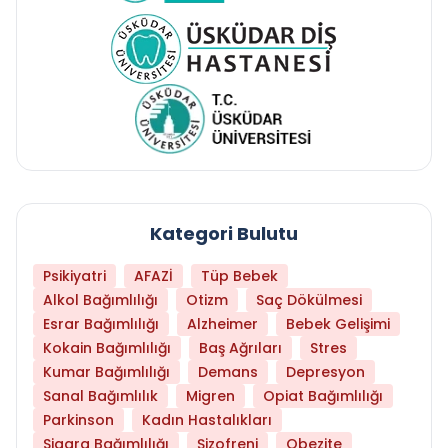
Kategori Bulutu
Psikiyatri
AFAZİ
Tüp Bebek
Alkol Bağımlılığı
Otizm
Saç Dökülmesi
Esrar Bağımlılığı
Alzheimer
Bebek Gelişimi
Kokain Bağımlılığı
Baş Ağrıları
Stres
Kumar Bağımlılığı
Demans
Depresyon
Sanal Bağımlılık
Migren
Opiat Bağımlılığı
Parkinson
Kadın Hastalıkları
Sigara Bağımlılığı
Şizofreni
Obezite