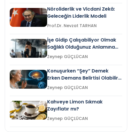
Nöroliderlik ve Vicdani Zekâ:
Geleceğin Liderlik Modeli
Prof.Dr. Nevzat TARHAN
İşe Gidip Çalışabiliyor Olmak
Sağlıklı Olduğunuz Anlamına
Gelir mi?
Zeynep GÜÇLÜCAN
Konuşurken “Şey” Demek
Erken Demans Belirtisi Olabilir
mi?
Zeynep GÜÇLÜCAN
Kahveye Limon Sıkmak
Zayıflatır mı?
Zeynep GÜÇLÜCAN