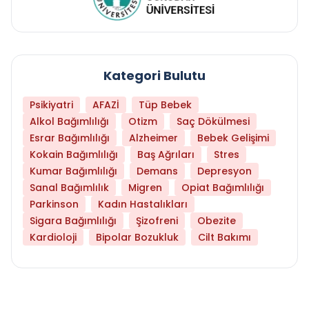
Kategori Bulutu
Psikiyatri
AFAZİ
Tüp Bebek
Alkol Bağımlılığı
Otizm
Saç Dökülmesi
Esrar Bağımlılığı
Alzheimer
Bebek Gelişimi
Kokain Bağımlılığı
Baş Ağrıları
Stres
Kumar Bağımlılığı
Demans
Depresyon
Sanal Bağımlılık
Migren
Opiat Bağımlılığı
Parkinson
Kadın Hastalıkları
Sigara Bağımlılığı
Şizofreni
Obezite
Kardioloji
Bipolar Bozukluk
Cilt Bakımı