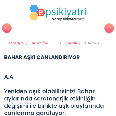
Anasayfa
/
Psikiyatri'de
/
Psikiyatri
/
BAHAR AŞKI
Tedavi
CANLANDIRIYOR
Yöntemleri
BAHAR AŞKI CANLANDIRIYOR
A.A
Yeniden aşık olabilirsiniz! Bahar
aylarında serotonerjik etkinliğin
değişimi ile birlikte aşk olaylarında
canlanma görülüyor.